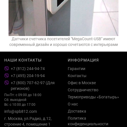
Датчики счетчика посетителей "MegaCount-USB" имеют
современный дизайн и хорошо сочетаются с интерьерами
НАШИ КОНТАКТЫ
ИНФОРМАЦИЯ
+7 (812) 244-94-74
Гарантии
+7 (495) 204-19-94
Контакты
+7 (800) 707-62-97 (Для
Офис в Москве
регионов)
Сотрудничество
Пн-Пт: с 09:00 до 18:00
Термоприводы «Богатырь»
Сб: выходной
О нас
Вс: с 10:00 до 17:00
Доставка
info@spb812.com
Политика
г. Москва, ул.Радио, д.12,
конфиденциальности
строение 4, помещение 1