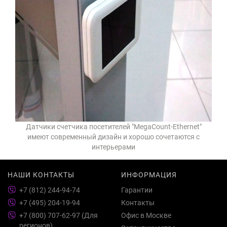
Датчики счетчика посетителей "MegaCount-Ethernet"
имеют современный дизайн и хорошо сочетаются с
интерьерами
НАШИ КОНТАКТЫ
ИНФОРМАЦИЯ
+7 (812) 244-94-74
Гарантии
+7 (495) 204-19-94
Контакты
+7 (800) 707-62-97 (Для
Офис в Москве
регионов)