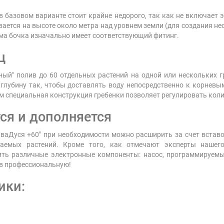
в базовом варианте стоит крайне недорого, так как не включает
вается на высоте около метра над уровнем земли (для создания не
ама бочка изначально имеет соответствующий фитинг.
ц
ный" полив до 60 отдельных растений на одной или нескольких
глубину так, чтобы доставлять воду непосредственно к корневы
том специальная конструкция гребенки позволяет регулировать ко
ся и дополняется
кваДуся +60" при необходимости можно расширить за счет встав
аемых растений. Кроме того, как отмечают эксперты нашего
ть различные электронные компоненты: насос, программируемый
 в профессиональную!
ики: