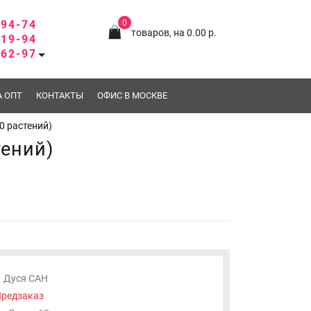
-94-74
0
товаров, на 0.00 р.
-19-94
-62-97
А ОПТ
КОНТАКТЫ
ОФИС В МОСКВЕ
0 растений)
тений)
Дуся САН
редзаказ