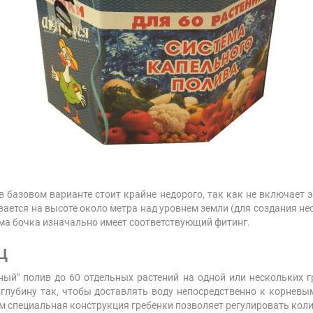
в базовом варианте стоит крайне недорого, так как не включает
вается на высоте около метра над уровнем земли (для создания не
ама бочка изначально имеет соответствующий фитинг.
ц
ный" полив до 60 отдельных растений на одной или нескольких
глубину так, чтобы доставлять воду непосредственно к корневы
том специальная конструкция гребенки позволяет регулировать ко