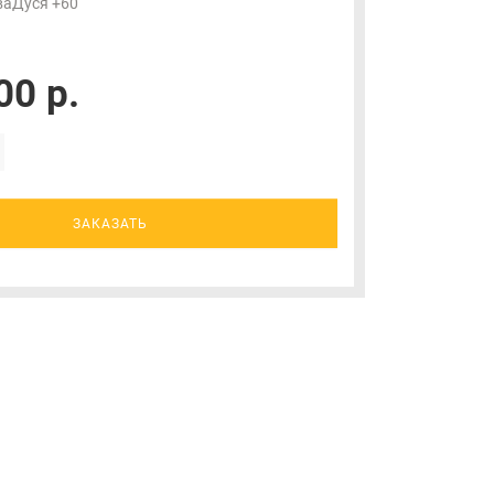
ваДуся +60
00 р.
ЗАКАЗАТЬ