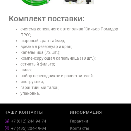
Комплект поставки:
система капельного автополива "Синьор Помидор
ПРО";
шаровый кран-таймер;
врезка в резервуар и кран;
капельница (72 шт.);
компенсирующая капельница (18 шт.);
сетчатый фильтр;
шило;
набор переходников и разветвителей;
инструкция;
гарантийный талон;
упаковка.
НАШИ КОНТАКТЫ
ИНФОРМАЦИЯ
+7 (812) 244-94-74
Гарантии
+7 (495) 204-19-94
Контакты