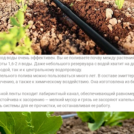
од воды очень эффективен. Вы не поливаете почву между растения
боты 1,6-2 л воды. Даже небольшого резервуара с водой хватит на
одой, так и к центральному водопроводу.
пельного полива можно пользоваться много лет. В составе эмитт
учению, а также к химическому воздействию. Она изготовлена из 
ьной ленты походит лабиринтный канал, обеспечивающий равноме
стойчива к засорению — мелкий мусор и грязь не засоряют капель
 системы для ее прочистки, не останавливая ее работу.