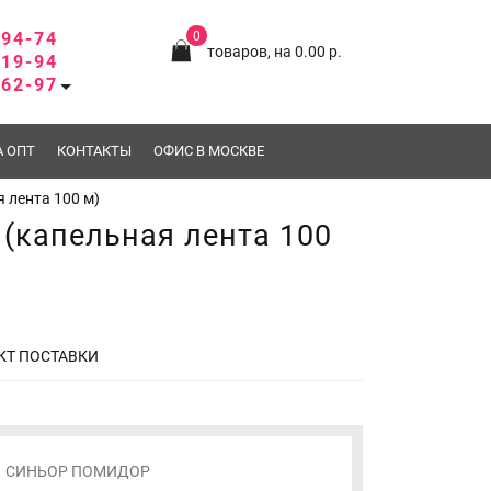
-94-74
0
товаров, на 0.00 р.
-19-94
-62-97
А ОПТ
КОНТАКТЫ
ОФИС В МОСКВЕ
 лента 100 м)
(капельная лента 100
КТ ПОСТАВКИ
СИНЬОР ПОМИДОР