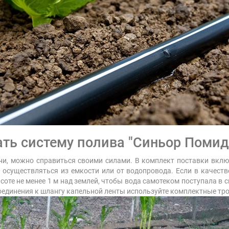
ать систему полива "Синьор Помид
ни, можно справиться своими силами. В комплект поставки вклю
 осуществляться из емкости или от водопровода. Если в качест
соте не менее 1 м над землей, чтобы вода самотеком поступала в с
дсоединения к шлангу капельной ленты используйте комплектные т