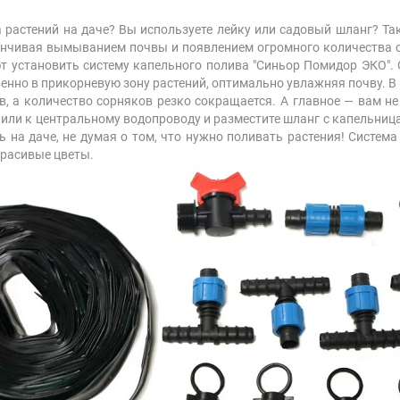
 растений на даче? Вы используете лейку или садовый шланг? Та
канчивая вымыванием почвы и появлением огромного количества 
т установить систему капельного полива "Синьор Помидор ЭКО". 
енно в прикорневую зону растений, оптимально увлажняя почву. В 
в, а количество сорняков резко сокращается. А главное — вам не
 или к центральному водопроводу и разместите шланг с капельниц
 на даче, не думая о том, что нужно поливать растения! Систем
красивые цветы.