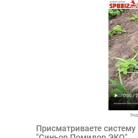
Вид
Присматриваете систему 
"Синьор Помидор ЭКО"