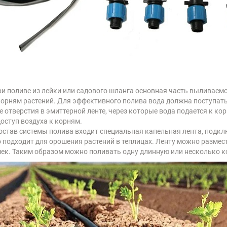
и поливе из лейки или садового шланга основная часть выливаемо
к корням растений. Для эффективного полива вода должна поступа
 отверстия в эмиттерной ленте, через которые вода подается к ко
доступ воздуха к корням.
остав системы полива входит специальная капельная лента, подк
 подходит для орошения растений в теплицах. Ленту можно размест
к. Таким образом можно поливать одну длинную или несколько к