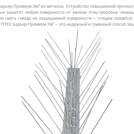
арьер-Премиум 3М" из металла. Устройство повышенной прочност
ые защитят любую поверхность от мелких птиц (воробьи, синицы,
ли свить гнездо на защищаемой поверхности — птицам придется 
ITITEK Барьер-Премиум 3М" — это надежный и гуманный способ защ