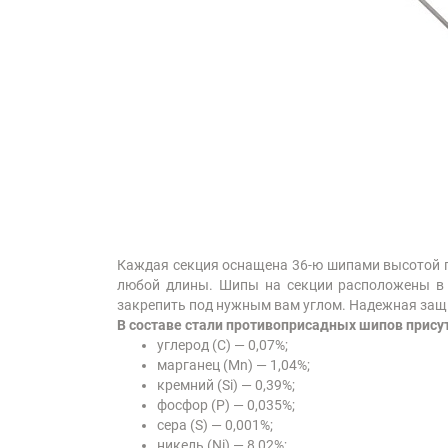
Каждая секция оснащена 36-ю шипами высотой п
любой длины. Шипы на секции расположены в 
закрепить под нужным вам углом. Надежная защи
В составе стали противоприсадных шипов прис
углерод (C) — 0,07%;
марганец (Mn) — 1,04%;
кремний (Si) — 0,39%;
фосфор (P) — 0,035%;
сера (S) — 0,001%;
никель (Ni) — 8,02%;