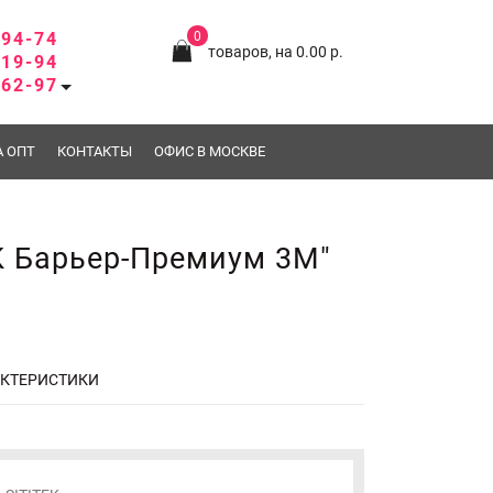
-94-74
0
товаров, на 0.00 р.
-19-94
-62-97
А ОПТ
КОНТАКТЫ
ОФИС В МОСКВЕ
K Барьер-Премиум 3М"
АКТЕРИСТИКИ