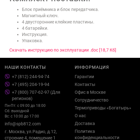
Блок приёмника и блок передатчика.
Магнитный ключ.
4 двусторонние клейкие пластины.
4 батарейки.
Инструкция.
Упаковка.
Скачать инструкцию по эксплуатации .doc [18,7 Кб]
НАШИ КОНТАКТЫ
ИНФОРМАЦИЯ
+7 (812) 244-94-74
Гарантии
+7 (495) 204-19-94
Контакты
+7 (800) 707-62-97 (Для
Офис в Москве
регионов)
Сотрудничество
Пн-Пт: с 09:00 до 18:00
Термоприводы «Богатырь»
Сб: выходной
О нас
Вс: с 10:00 до 17:00
Доставка
info@spb812.com
Политика
г. Москва, ул.Радио, д.12,
конфиденциальности
строение 4, помещение 1