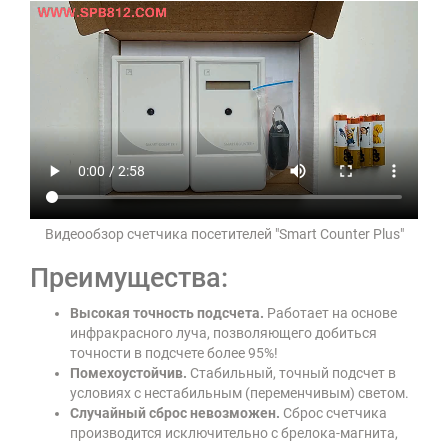
Видеообзор счетчика посетителей "Smart Counter Plus"
Преимущества:
Высокая точность подсчета.
Работает на основе
инфракрасного луча, позволяющего добиться
точности в подсчете более 95%!
Помехоустойчив.
Стабильный, точный подсчет в
условиях с нестабильным (переменчивым) светом.
Случайный сброс невозможен.
Сброс счетчика
производится исключительно с брелока-магнита,