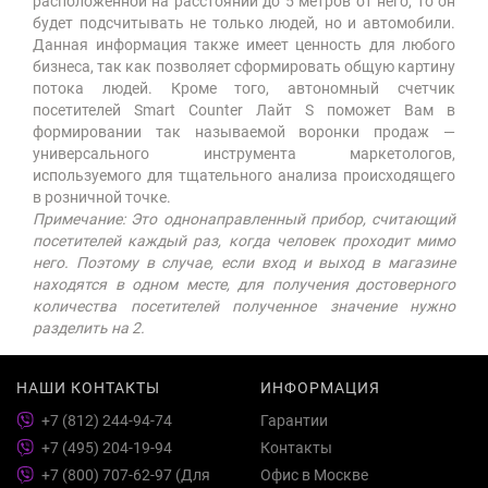
расположенной на расстоянии до 5 метров от него, то он
будет подсчитывать не только людей, но и автомобили.
Данная информация также имеет ценность для любого
бизнеса, так как позволяет сформировать общую картину
потока людей. Кроме того, автономный счетчик
посетителей Smart Counter Лайт S поможет Вам в
формировании так называемой воронки продаж —
универсального инструмента маркетологов,
используемого для тщательного анализа происходящего
в розничной точке.
Примечание: Это однонаправленный прибор, считающий
посетителей каждый раз, когда человек проходит мимо
него. Поэтому в случае, если вход и выход в магазине
находятся в одном месте, для получения достоверного
количества посетителей полученное значение нужно
разделить на 2.
НАШИ КОНТАКТЫ
ИНФОРМАЦИЯ
+7 (812) 244-94-74
Гарантии
+7 (495) 204-19-94
Контакты
+7 (800) 707-62-97 (Для
Офис в Москве