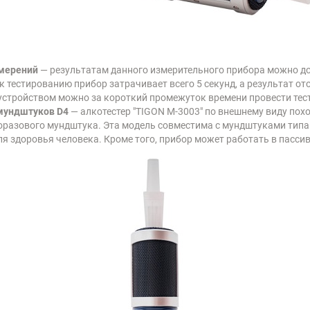
змерений
— результатам данного измерительного прибора можно до
 тестированию прибор затрачивает всего 5 секунд, а результат ото
 устройством можно за короткий промежуток времени провести те
мундштуков D4
— алкотестер "TIGON М-3003" по внешнему виду пох
норазового мундштука. Эта модель совместима с мундштуками тип
я здоровья человека. Кроме того, прибор может работать в пасси