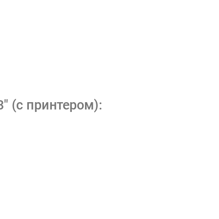
" (с принтером):
;