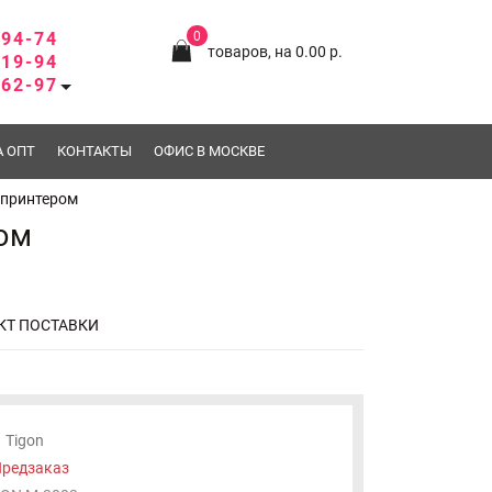
-94-74
0
товаров, на 0.00 р.
-19-94
-62-97
А ОПТ
КОНТАКТЫ
ОФИС В МОСКВЕ
 принтером
ом
КТ ПОСТАВКИ
Tigon
редзаказ