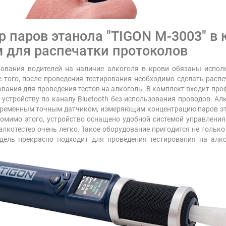
 паров этанола "TIGON М-3003" в 
 для распечатки протоколов
ования водителей на наличие алкоголя в крови обязаны испол
того, после проведения тестирования необходимо сделать распеч
вания для проведения тестов на алкоголь. В комплект входит про
устройству по каналу Bluetooth без использования проводов. Ал
овременным точным датчиком, измеряющим концентрацию паров эт
 Помимо этого, устройство оснащено удобной системой управлени
лкотестер очень легко. Такое оборудование пригодится не только 
одель прекрасно подходит для проведения тестирования на алко