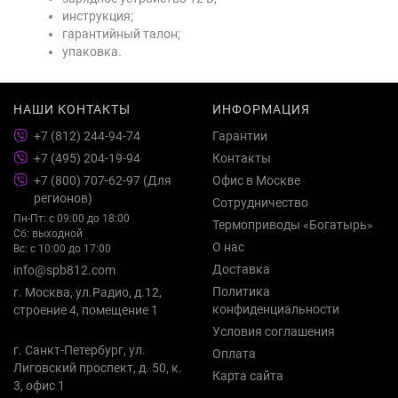
инструкция;
гарантийный талон;
упаковка.
НАШИ КОНТАКТЫ
ИНФОРМАЦИЯ
+7 (812) 244-94-74
Гарантии
+7 (495) 204-19-94
Контакты
+7 (800) 707-62-97 (Для
Офис в Москве
регионов)
Сотрудничество
Пн-Пт: с 09:00 до 18:00
Термоприводы «Богатырь»
Сб: выходной
О нас
Вс: с 10:00 до 17:00
Доставка
info@spb812.com
Политика
г. Москва, ул.Радио, д.12,
конфиденциальности
строение 4, помещение 1
Условия соглашения
г. Санкт-Петербург, ул.
Оплата
Лиговский проспект, д. 50, к.
Карта сайта
3, офис 1