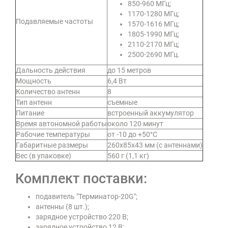
850-960 МГц;
1170-1280 МГц;
Подавляемые частоты
1570-1616 МГц;
1805-1990 МГц;
2110-2170 МГц;
2500-2690 МГц.
Дальность действия
до 15 метров
Мощность
6,4 Вт
Количество антенн
8
Тип антенн
съемные
Питание
встроенный аккумулятор
Время автономной работы
около 120 минут
Рабочие температуры
от -10 до +50°C
Габаритные размеры
260х85х43 мм (с антеннами)
Вес (в упаковке)
560 г (1,1 кг)
Комплект поставки:
подавитель "Терминатор-20G";
антенны (8 шт.);
зарядное устройство 220 В;
зарядное устройство 12 В;