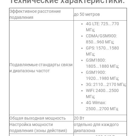
Технические характеристики:
Эффективное расстояние
до 50 метров
подавления
4G LTE: 725...770
МГц;
CDMA/GSM900:
850...960 МГц;
GPS: 1570...1580
МГц;
GSM1800:
Подавляемые стандарты связи
1805...1880 МГц;
и диапазоны частот
GSM1900:
1920...1980 МГц;
3G: 2110...2170 МГц;
WiFi: 2400...2500
МГц;
4G Wimax:
2500...2700 МГц
Общая выходная мощность
20 Вт
Настройка мощности
отдельно для каждого
подавления (зоны действия)
диапазона