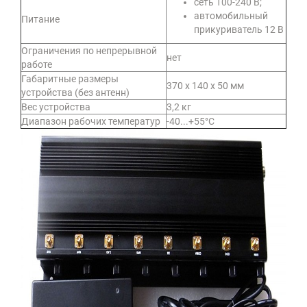
сеть 100-240 В;
автомобильный
Питание
прикуриватель 12 В
Ограничения по непрерывной
нет
работе
Габаритные размеры
370 х 140 х 50 мм
устройства (без антенн)
Вес устройства
3,2 кг
Диапазон рабочих температур
-40...+55°С