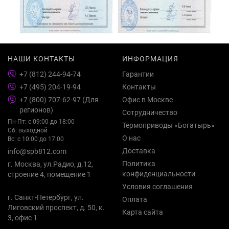
НАШИ КОНТАКТЫ
ИНФОРМАЦИЯ
+7 (812) 244-94-74
Гарантии
+7 (495) 204-19-94
Контакты
+7 (800) 707-62-97 (Для
Офис в Москве
регионов)
Сотрудничество
Пн-Пт: с 09:00 до 18:00
Термоприводы «Богатырь»
Сб: выходной
О нас
Вс: с 10:00 до 17:00
Доставка
info@spb812.com
Политика
г. Москва, ул.Радио, д.12,
конфиденциальности
строение 4, помещение 1
Условия соглашения
г. Санкт-Петербург, ул.
Оплата
Лиговский проспект, д. 50, к.
Карта сайта
3, офис 1