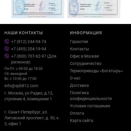
НАШИ КОНТАКТЫ
ИНФОРМАЦИЯ
+7 (812) 244-94-74
Гарантии
+7 (495) 204-19-94
Контакты
+7 (800) 707-62-97 (Для
Офис в Москве
регионов)
Сотрудничество
Пн-Пт: с 09:00 до 18:00
Термоприводы «Богатырь»
Сб: выходной
О нас
Вс: с 10:00 до 17:00
Доставка
info@spb812.com
Политика
г. Москва, ул.Радио, д.12,
конфиденциальности
строение 4, помещение 1
Условия соглашения
г. Санкт-Петербург, ул.
Оплата
Лиговский проспект, д. 50, к.
Карта сайта
3, офис 1