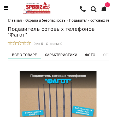
0
Главная
Охрана и безопасность
Подавители сотовых телеф
Подавитель сотовых телефонов
"Фагот"
0 из 5
Отзывы: 0
ВСЕ О ТОВАРЕ
ХАРАКТЕРИСТИКИ
ФОТО
ОТЗЫВЫ