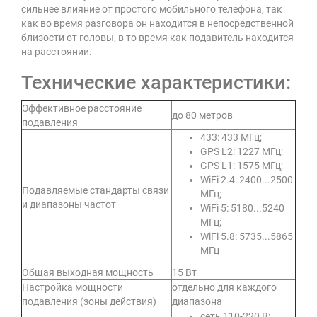
сильнее влияние от простого мобильного телефона, так
как во время разговора он находится в непосредственной
близости от головы, в то время как подавитель находится
на расстоянии.
Технические характеристики:
Эффективное расстояние
до 80 метров
подавления
433: 433 МГц;
GPS L2: 1227 МГц;
GPS L1: 1575 МГц;
WiFi 2.4: 2400...2500
Подавляемые стандарты связи
МГц;
и диапазоны частот
WiFi 5: 5180...5240
МГц;
WiFi 5.8: 5735...5865
МГц
Общая выходная мощность
15 Вт
Настройка мощности
отдельно для каждого
подавления (зоны действия)
диапазона
сеть 110-220 В;