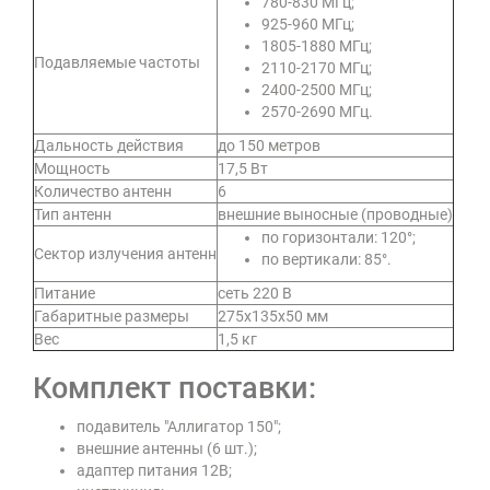
780-830 МГц;
925-960 МГц;
1805-1880 МГц;
Подавляемые частоты
2110-2170 МГц;
2400-2500 МГц;
2570-2690 МГц.
Дальность действия
до 150 метров
Мощность
17,5 Вт
Количество антенн
6
Тип антенн
внешние выносные (проводные)
по горизонтали: 120°;
Сектор излучения антенн
по вертикали: 85°.
Питание
сеть 220 В
Габаритные размеры
275х135х50 мм
Вес
1,5 кг
Комплект поставки:
подавитель "Аллигатор 150";
внешние антенны (6 шт.);
адаптер питания 12В;