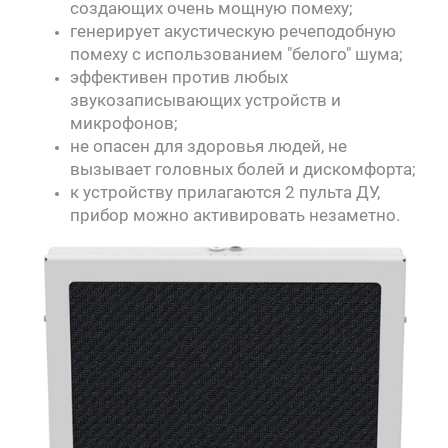
создающих очень мощную помеху;
генерирует акустическую речеподобную
помеху с использованием "белого" шума;
эффективен против любых
звукозаписывающих устройств и
микрофонов;
не опасен для здоровья людей, не
вызывает головных болей и дискомфорта;
к устройству прилагаются 2 пульта ДУ,
прибор можно активировать незаметно.