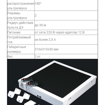
распространения
180°
ультразвука
Режимы
2
ультразвука
Радиус действия
до 30 м
пульта ДУ
Питание
от сети 220 В через адаптер 12 В
Потребляемый
не более 2,5 А
ток
Габаритные
310х310х50 мм
размеры
Вес
2 кг