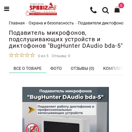
0
Главная
Охрана и безопасность
Подавители диктофонов
П
Подавитель микрофонов,
подслушивающих устройств и
диктофонов "BugHunter DAudio bda-5"
0 из 5
Отзывы: 0
ВСЕ О ТОВАРЕ
ФОТО
ОТЗЫВЫ (0)
КОМПЛЕКТ П