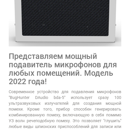
Представляем мощный
подавитель микрофонов для
любых помещений. Модель
2022 года!
Современное устройство для подавления микрофонов
"BugHunter DAudio bda-5" использует сразу 100
ультразвуковых излучателей для создания мощной
помехи. Кроме того, прибор способен генерировать
комбинированную помеху, включающую в себя помимо
УЗ волн речеподобную помеху. Это позволяет "глушить"
любые виды шпионских приспособлений для записи или