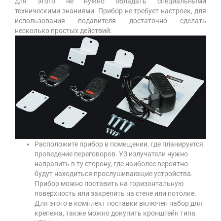
для этого не нужно обладать специальными
техническими знаниями. Прибор не требует настроек, для
использования подавителя достаточно сделать
несколько простых действий:
Расположите прибор в помещении, где планируется
проведение переговоров. УЗ излучатели нужно
направить в ту сторону, где наиболее вероятно
будут находиться прослушивающие устройства.
Прибор можно поставить на горизонтальную
поверхность или закрепить на стене или потолке.
Для этого в комплект поставки включен набор для
крепежа, также можно докупить кронштейн типа