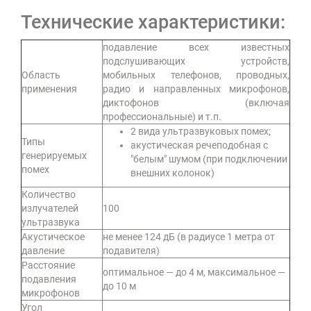
Технические характеристики:
подавление всех известных
подслушивающих устройств,
Область
мобильных телефонов, проводных,
применения
радио и направленных микрофонов,
диктофонов (включая
профессиональные) и т.п.
2 вида ультразвуковых помех;
Типы
акустическая речеподобная с
генерируемых
"белым" шумом (при подключении
помех
внешних колонок)
Количество
излучателей
100
ультразвука
Акустическое
не менее 124 дБ (в радиусе 1 метра от
давление
подавителя)
Расстояние
оптимальное — до 4 м, максимальное —
подавления
до 10 м
микрофонов
Угол