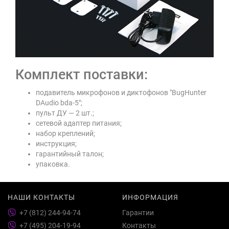
Комплект поставки:
подавитель микрофонов и диктофонов "BugHunter
DAudio bda-5";
пульт ДУ — 2 шт.;
сетевой адаптер питания;
набор креплений;
инструкция;
гарантийный талон;
упаковка.
НАШИ КОНТАКТЫ
ИНФОРМАЦИЯ
+7 (812) 244-94-74
Гарантии
+7 (495) 204-19-94
Контакты