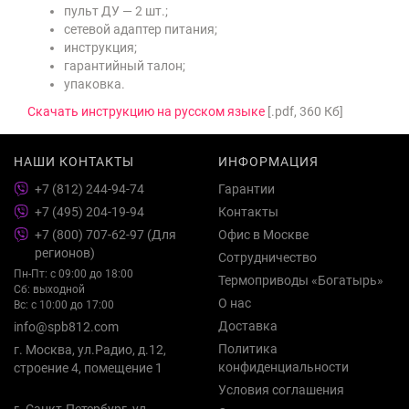
пульт ДУ — 2 шт.;
сетевой адаптер питания;
инструкция;
гарантийный талон;
упаковка.
Скачать инструкцию на русском языке
[.pdf, 360 Кб]
НАШИ КОНТАКТЫ
ИНФОРМАЦИЯ
+7 (812) 244-94-74
Гарантии
+7 (495) 204-19-94
Контакты
+7 (800) 707-62-97 (Для
Офис в Москве
регионов)
Сотрудничество
Пн-Пт: с 09:00 до 18:00
Термоприводы «Богатырь»
Сб: выходной
О нас
Вс: с 10:00 до 17:00
Доставка
info@spb812.com
Политика
г. Москва, ул.Радио, д.12,
конфиденциальности
строение 4, помещение 1
Условия соглашения