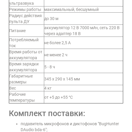
ультразвука
Режимы работы
максимальный, бесшумный
Радиус действия
до 30 м
пульта ДУ
аккумулятор 12 В 7000 мАч, сеть 220 В
Питание
через адаптер 18 В
Потребляемый
не более 2,5 А
ток
Время работы от
не менее 2 ч
аккумулятора
Время зарядки
5 - 8 ч
аккумулятора
Габаритные
345 х 290 х 145 мм
размеры
Вес
4 кг
Рабочие
от +5 до +55 °C
температуры
Комплект поставки:
подавитель микрофонов и диктофонов "BugHunter
DAudio bda-6";