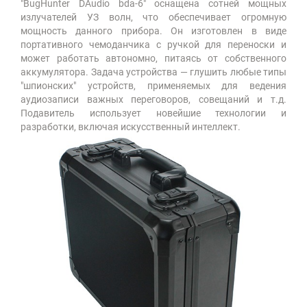
"BugHunter DAudio bda-6" оснащена сотней мощных
излучателей УЗ волн, что обеспечивает огромную
мощность данного прибора. Он изготовлен в виде
портативного чемоданчика с ручкой для переноски и
может работать автономно, питаясь от собственного
аккумулятора. Задача устройства — глушить любые типы
"шпионских" устройств, применяемых для ведения
аудиозаписи важных переговоров, совещаний и т.д.
Подавитель использует новейшие технологии и
разработки, включая искусственный интеллект.