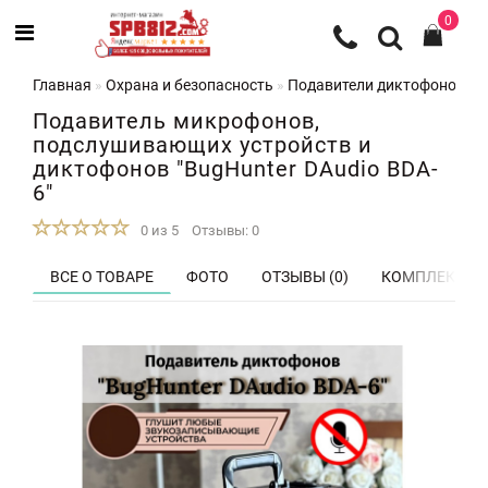
0
Главная
Охрана и безопасность
Подавители диктофонов
П
Подавитель микрофонов,
подслушивающих устройств и
диктофонов "BugHunter DAudio BDA-
6"
0 из 5
Отзывы: 0
ВСЕ О ТОВАРЕ
ФОТО
ОТЗЫВЫ (0)
КОМПЛЕКТ П