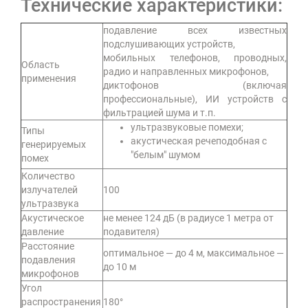
Технические характеристики:
подавление всех известных
подслушивающих устройств,
мобильных телефонов, проводных,
Область
радио и направленных микрофонов,
применения
диктофонов (включая
профессиональные), ИИ устройств с
фильтрацией шума и т.п.
ультразвуковые помехи;
Типы
акустическая речеподобная с
генерируемых
"белым" шумом
помех
Количество
излучателей
100
ультразвука
Акустическое
не менее 124 дБ (в радиусе 1 метра от
давление
подавителя)
Расстояние
оптимальное — до 4 м, максимальное —
подавления
до 10 м
микрофонов
Угол
распространения
180°