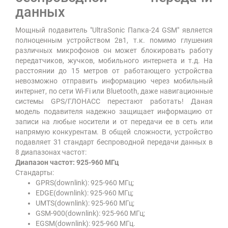
данных
Мощный подавитель "UltraSonic Папка-24 GSM" является
полноценным устройством 2в1, т.к. помимо глушения
различных микрофонов он может блокировать работу
передатчиков, жучков, мобильного интернета и т.д. На
расстоянии до 15 метров от работающего устройства
невозможно отправить информацию через мобильный
интернет, по сети Wi-Fi или Bluetooth, даже навигационные
системы GPS/ГЛОНАСС перестают работать! Даная
модель подавителя надежно защищает информацию от
записи на любые носители и от передачи ее в сеть или
напрямую конкурентам. В общей сложности, устройство
подавляет 31 стандарт беспроводной передачи данных в
8 диапазонах частот:
Диапазон частот: 925-960 МГц
Стандарты:
GPRS(downlink): 925-960 МГц;
EDGE(downlink): 925-960 МГц;
UMTS(downlink): 925-960 МГц;
GSM-900(downlink): 925-960 МГц;
EGSM(downlink): 925-960 МГц.