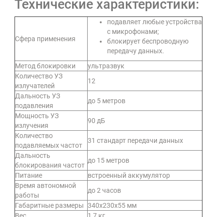
Технические характеристики:
подавляет любые устройства
с микрофонами;
Сфера применения
блокирует беспроводную
передачу данных.
Метод блокировки
ультразвук
Количество УЗ
12
излучателей
Дальность УЗ
до 5 метров
подавления
Мощность УЗ
90 дБ
излучения
Количество
31 стандарт передачи данных
подавляемых частот
Дальность
до 15 метров
блокирования частот
Питание
встроенный аккумулятор
Время автономной
до 2 часов
работы
Габаритные размеры
340х230х55 мм
Вес
1,7 кг