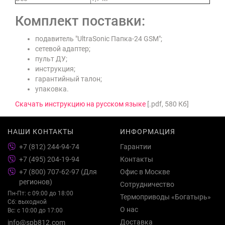
Комплект поставки:
подавитель "UltraSonic Папка-24 GSM";
сетевой адаптер;
пульт ДУ;
инструкция;
гарантийный талон;
упаковка.
Скачать инструкцию на русском языке
[.pdf, 580 Кб]
НАШИ КОНТАКТЫ
ИНФОРМАЦИЯ
+7 (812) 244-94-74
Гарантии
+7 (495) 204-19-94
Контакты
+7 (800) 707-62-97 (Для
Офис в Москве
регионов)
Сотрудничество
Пн-Пт: с 09:00 до 18:00
Термоприводы «Богатырь»
Сб: выходной
О нас
Вс: с 10:00 до 17:00
Доставка
info@spb812.com