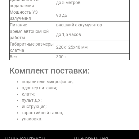
до 5 метров
подавления
Мощность УЗ
90 дБ
излучения
Питание
внешний аккумулятор
Время автономной
до 1,5 часов
работы
Габаритные размеры
220x125x40 мм
клатча
Вес
300 г
Комплект поставки:
подавитель микрофонов;
адаптер питания;
клатч;
пульт ДУ;
инструкция;
гарантийный талон;
упаковка.
НАШИ КОНТАКТЫ
ИНФОРМАЦИЯ