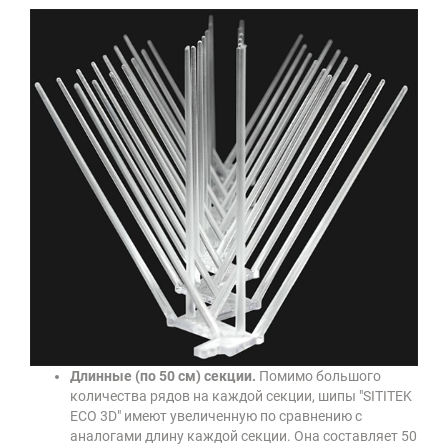
Длинные (по 50 см) секции.
Помимо большого
количества рядов на каждой секции, шипы "SITITEK
ECO 3D" имеют увеличенную по сравнению с
аналогами длину каждой секции. Она составляет 50