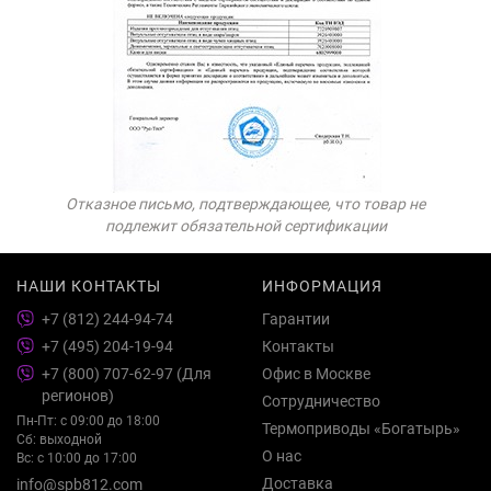
Отказное письмо, подтверждающее, что товар не
подлежит обязательной сертификации
НАШИ КОНТАКТЫ
ИНФОРМАЦИЯ
+7 (812) 244-94-74
Гарантии
+7 (495) 204-19-94
Контакты
+7 (800) 707-62-97 (Для
Офис в Москве
регионов)
Сотрудничество
Пн-Пт: с 09:00 до 18:00
Термоприводы «Богатырь»
Сб: выходной
О нас
Вс: с 10:00 до 17:00
Доставка
info@spb812.com