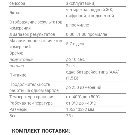
сенсора
эксплуатации)
четырехразрядный ЖК,
Экран
цифровой, с подсветкой
Отображение результатов
в промилле
измерения
Диапазон результатов
0.00...1.00 промилле
Максимальное количество
5-7 в день
измерений
Время:
подготовка
до 10 сек.
анализ
2 сек.
одна батарейка типа "АAА",
Питание
(1,5 В)
Продолжительность
до 250 измерений
работы на одном заряде
Температура хранения
от -40°С до +50°С
Рабочая температура
от 0°С до +40°С
Размеры
105х40х22 мм
Вес
75 г
КОМПЛЕКТ ПОСТАВКИ: