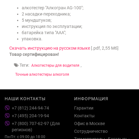
алкотестер "Алкогран AG-100";
2 насадки-переходника;
5 мундштуков;
инструкция по эксплуатации;
батарейка типа "ААА";
упаковка.
Скачать инструкцию на русском языке
[.pdf, 2,55 Мб]
Товар сертифицирован!
Теги:
,
Алкотестеры для водителя
Точные алкотестеры алкоголя
НАШИ КОНТАКТЫ
ИНФОРМАЦИЯ
+7 (812) 244-94-74
Гарантии
+7 (495) 204-19-94
Контакты
+7 (800) 707-62-97 (Для
Офис в Москве
регионов)
Сотрудничество
Пн-Пт: с 09:00 до 18:00
Термоприводы «Богатырь»