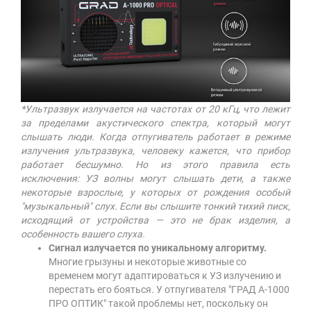
*Ультразвук излучается на частотах от 20 кГц, что лежит
за пределами акустического спектра, который могут
слышать люди. Когда отпугиватель работает в режиме
излучения ультразвука, человеку кажется, что прибор
работает бесшумно. Но из этого правила есть
исключения: УЗ волны могут слышать дети, а также
некоторые взрослые, у которых от рождения особый
"музыкальный" слух. Если вы слышите тонкий тихий писк,
исходящий от устройства — это не брак изделия, а
особенность вашего слуха.
Сигнал излучается по уникальному алгоритму.
Многие грызуны и некоторые животные со
временем могут адаптироваться к УЗ излучению и
перестать его бояться. У отпугивателя "ГРАД А-1000
ПРО ОПТИК" такой проблемы нет, поскольку он