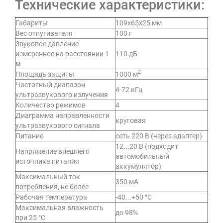
Технические характеристики:
Габариты
109х65х25 мм
Вес отпугивателя
100 г
Звуковое давление
измеренное на расстоянии 1
110 дБ
м
2
Площадь защиты
1000 м
Частотный диапазон
4-72 кГц
ультразвукового излучения
Количество режимов
4
Диаграмма направленности
круговая
ультразвукового сигнала
Питание
сеть 220 В (через адаптер)
12...20 В (подходит
Напряжение внешнего
автомобильный
источника питания
аккумулятор)
Максимальный ток
350 мА
потребления, не более
Рабочая температура
-40...+50 °С
Максимальная влажность
до 98%
при 25 °С