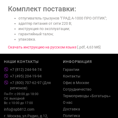
Комплект поставки:
отпугиватель грызунов "ГРАД А-1000 ПРО ОПТИК";
адаптер питания от сети 220 В;
инструкция по эксплуатации;
гарантийный талон;
упаковка.
Скачать инструкцию на русском языке
[.pdf, 4,63 Мб]
НАШИ КОНТАКТЫ
ИНФОРМАЦИЯ
+7 (812) 244-94-74
Гарантии
+7 (495) 204-19-94
Контакты
+7 (800) 707-62-97 (Для
Офис в Москве
регионов)
Сотрудничество
Пн-Пт: с 09:00 до 18:00
Термоприводы «Богатырь»
Сб: выходной
О нас
Вс: с 10:00 до 17:00
Доставка
info@spb812.com
Политика
г. Москва, ул.Радио, д.12,