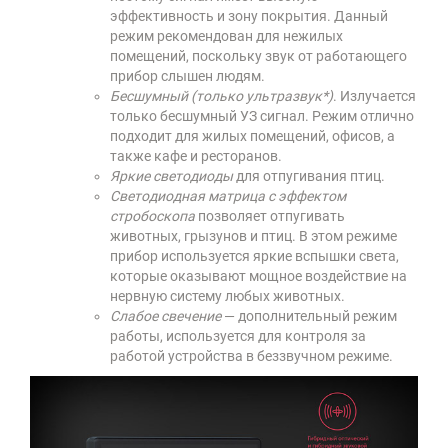
эффективность и зону покрытия. Данный
режим рекомендован для нежилых
помещений, поскольку звук от работающего
прибор слышен людям.
Бесшумный (только ультразвук*)
. Излучается
только бесшумный УЗ сигнал. Режим отлично
подходит для жилых помещений, офисов, а
также кафе и ресторанов.
Яркие светодиоды
для отпугивания птиц.
Светодиодная матрица с эффектом
стробоскопа
позволяет отпугивать
животных, грызунов и птиц. В этом режиме
прибор используется яркие вспышки света,
которые оказывают мощное воздействие на
нервную систему любых животных.
Слабое свечение
— дополнительный режим
работы, используется для контроля за
работой устройства в беззвучном режиме.