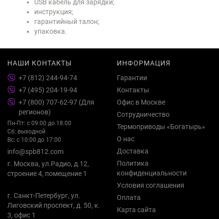
USB кабель для зарядки;
инструкция;
гарантийный талон;
упаковка.
НАШИ КОНТАКТЫ
ИНФОРМАЦИЯ
+7 (812) 244-94-74
Гарантии
+7 (495) 204-19-94
Контакты
+7 (800) 707-62-97 (Для
Офис в Москве
регионов)
Сотрудничество
Пн-Пт: с 09:00 до 18:00
Термоприводы «Богатырь»
Сб: выходной
О нас
Вс: с 10:00 до 17:00
Доставка
info@spb812.com
Политика
г. Москва, ул.Радио, д.12,
конфиденциальности
строение 4, помещение 1
Условия соглашения
г. Санкт-Петербург, ул.
Оплата
Лиговский проспект, д. 50, к.
Карта сайта
3, офис 1