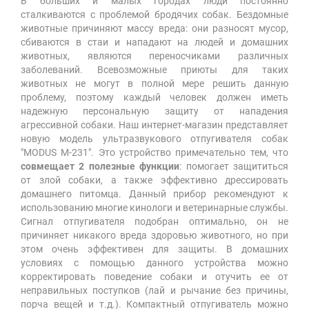
В больших и малых городах люди постоянно
сталкиваются с проблемой бродячих собак. Бездомные
животные причиняют массу вреда: они разносят мусор,
сбиваются в стаи и нападают на людей и домашних
животных, являются переносчиками различных
заболеваний. Всевозможные приюты для таких
животных не могут в полной мере решить данную
проблему, поэтому каждый человек должен иметь
надежную персональную защиту от нападения
агрессивной собаки. Наш интернет-магазин представляет
новую модель ультразвукового отпугивателя собак
"MODUS М-231". Это устройство примечательно тем, что
совмещает 2 полезные функции
: помогает защититься
от злой собаки, а также эффективно дрессировать
домашнего питомца. Данный прибор рекомендуют к
использованию многие кинологи и ветеринарные службы.
Сигнал отпугивателя подобран оптимально, он не
причиняет никакого вреда здоровью животного, но при
этом очень эффективен для защиты. В домашних
условиях с помощью данного устройства можно
корректировать поведение собаки и отучить ее от
неправильных поступков (лай и рычание без причины,
порча вещей и т.д.). Компактный отпугиватель можно