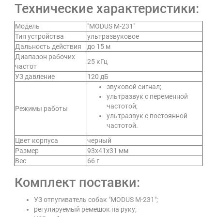
Технические характеристики:
Модель
"MODUS М-231"
Тип устройства
ультразвуковое
Дальность действия
до 15 м
Диапазон рабочих
25 кГц
частот
УЗ давление
120 дБ
звуковой сигнал;
ультразвук с переменной
частотой;
Режимы работы
ультразвук с постоянной
частотой.
Цвет корпуса
черный
Размер
93х41х31 мм
Вес
66 г
Комплект поставки:
УЗ отпугиватель собак "MODUS М-231";
регулируемый ремешок на руку;