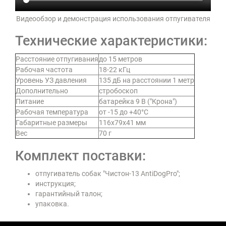
Видеообзор и демонстрация использования отпугивателя
Технические характеристики:
Расстояние отпугивания
до 15 метров
Рабочая частота
18-22 кГц
Уровень УЗ давления
135 дБ на расстоянии 1 метр
Дополнительно
стробоскоп
Питание
батарейка 9 В ("Крона")
Рабочая температура
от -15 до +40°C
Габаритные размеры
116х79х41 мм
Вес
70 г
Комплект поставки:
отпугиватель собак "Чистон-13 AntiDogPro";
инструкция;
гарантийный талон;
упаковка.