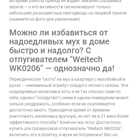
Во время работы прибор не издает никаких слышимых
звуков — о его активности сигнализируют только
небольшие разноцветные светодиоды на лицевой панели
(нажмите на фото для увеличения)
Можно ли избавиться от
надоедливых мух в доме
быстро и надолго? С
отпугивателем "Weitech
WK0206" — однозначно да!
Периодическая "охота" на мух в квартире с мухобойкой в
руках — неизменный атрибут каждого летнего сезона. Эти
надоедливые насекомые хоть и не так опасны сами по
себе, однако "соседство" с ними в одном помещении может
сильно раздражать, особенно если их скапливается
достаточно много. Приходится время от времени
уничтожать насекомых вручную, но нет ли в 21 веке более
эффективного способа? Конечно же, есть! Достаточно
купить ультразвуковой отпугиватель "Weitech WK0206",
включить его в розетку, и мухи не потревожат Вас на