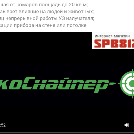
щая от комаров площадь до 20 кв.м;
азывает влияние на людей и животных;
яц непрерывной работы УЗ излучателя;
сации прибора на стене или потолке.