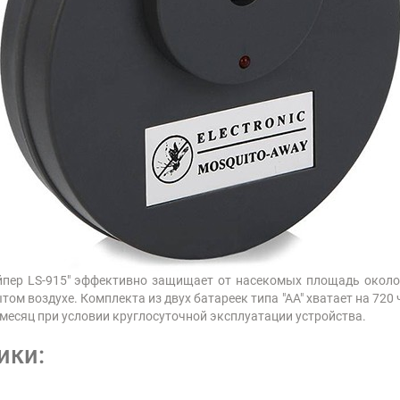
йпер LS-915" эффективно защищает от насекомых площадь окол
ом воздухе. Комплекта из двух батареек типа "АА" хватает на 720 
 месяц при условии круглосуточной эксплуатации устройства.
ики: