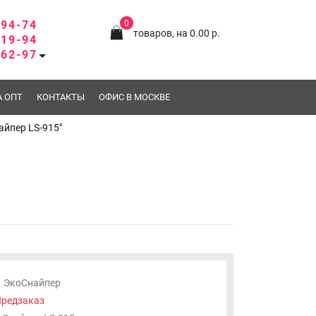
-94-74
0
товаров, на 0.00 р.
-19-94
-62-97
А ОПТ
КОНТАКТЫ
ОФИС В МОСКВЕ
айпер LS-915"
ЭкоСнайпер
редзаказ