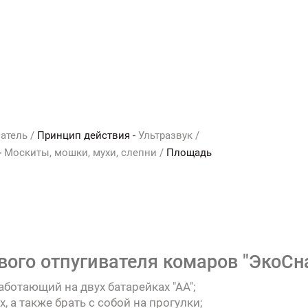
атель /
Принцип действия -
Ультразвук /
-
Москиты, мошки, мухи, слепни /
Площадь
вого отпугивателя комаров "ЭкоСна
ботающий на двух батарейках "АА";
 а также брать с собой на прогулки;