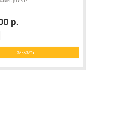
оСнайпер LS-915
00 р.
ЗАКАЗАТЬ