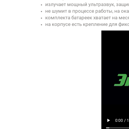
излучает мощный ультразвук, защи
не шумит в процессе работы, на ок
комплекта батареек хватает на мес
на корпусе есть крепление для фик