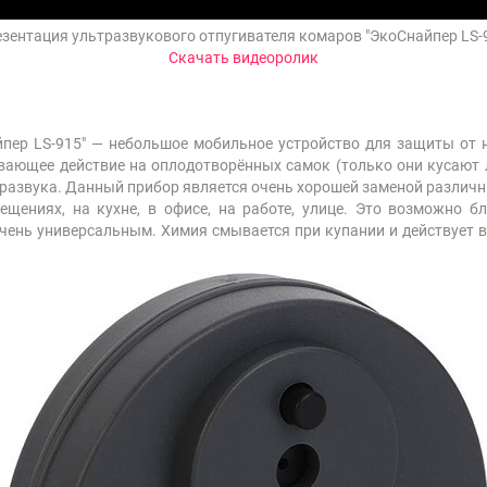
зентация ультразвукового отпугивателя комаров "ЭкоСнайпер LS-
Скачать видеоролик
йпер LS-915" — небольшое мобильное устройство для защиты от 
вающее действие на оплодотворённых самок (только они кусают л
тразвука. Данный прибор является очень хорошей заменой различ
щениях, на кухне, в офисе, на работе, улице. Это возможно бл
ень универсальным. Химия смывается при купании и действует в