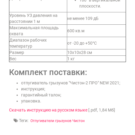
180° в вертикальной
плоскости.
Уровень УЗ давления на
не менее 109 дБ
расстоянии 1 м
Максимальная площадь
600 кв.м
охвата
Диапазон рабочих
от -20 до +50°С
температур
Размер
10х10х28 см
Вес
1 кг
Комплект поставки:
отпугиватель грызунов "Чистон-2 ПРО" NEW 2021;
инструкция;
гарантийный талон;
упаковка.
Скачать инструкцию на русском языке
[.pdf, 1,84 Мб]
Теги:
Отпугиватели грызунов Чистон