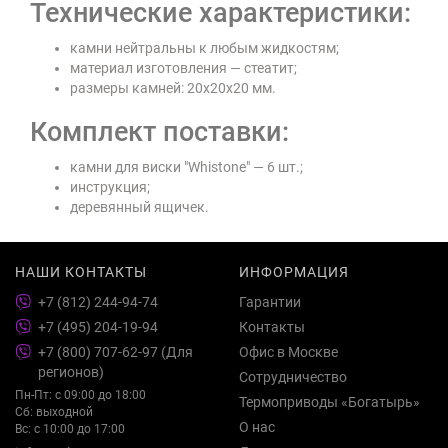
Технические характеристики:
камни нейтральны к любым жидкостям;
материал изготовления — стеатит;
размеры камней: 20х20х20 мм.
Комплект поставки:
камни для виски "Whistone" — 6 шт.;
инструкция;
деревянный ящичек.
НАШИ КОНТАКТЫ
ИНФОРМАЦИЯ
+7 (812) 244-94-74
Гарантии
+7 (495) 204-19-94
Контакты
+7 (800) 707-62-97 (Для
Офис в Москве
регионов)
Сотрудничество
Пн-Пт: с 09:00 до 18:00
Термоприводы «Богатырь»
Сб: выходной
О нас
Вс: с 10:00 до 17:00