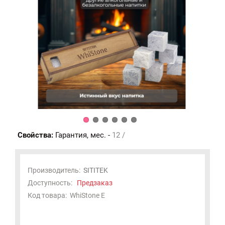
Свойства:
Гарантия, мес. -
12 /
Производитель:
SITITEK
Доступность:
Предзаказ
Код товара:
WhiStone E