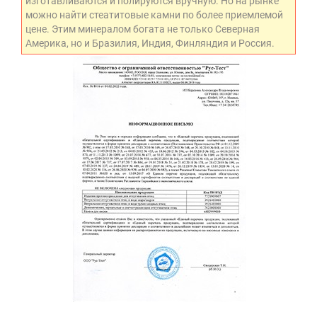
изготавливаются и полируются вручную. Но на рынке
можно найти стеатитовые камни по более приемлемой
цене. Этим минералом богата не только Северная
Америка, но и Бразилия, Индия, Финляндия и Россия.