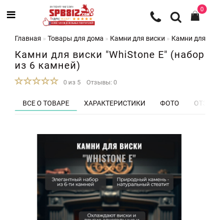
0
Главная
Товары для дома
Камни для виски
Камни для виск
Камни для виски "WhiStone E" (набор
из 6 камней)
0 из 5
Отзывы: 0
ВСЕ О ТОВАРЕ
ХАРАКТЕРИСТИКИ
ФОТО
ОТЗЫВЫ