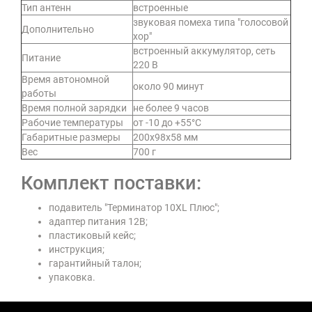
Тип антенн
встроенные
звуковая помеха типа "голосовой
Дополнительно
хор"
встроенный аккумулятор, сеть
Питание
220 В
Время автономной
около 90 минут
работы
Время полной зарядки
не более 9 часов
Рабочие температуры
от -10 до +55°C
Габаритные размеры
200х98х58 мм
Вес
700 г
Комплект поставки:
подавитель "Терминатор 10XL Плюс";
адаптер питания 12В;
пластиковый кейс;
инструкция;
гарантийный талон;
упаковка.