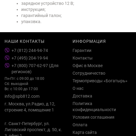
зарядное устройство 12 В;
инструкция;
гарантийный талон;
упаковка.
НАШИ КОНТАКТЫ
ИНФОРМАЦИЯ
+7 (812) 244-94-74
Гарантии
+7 (495) 204-19-94
Контакты
+7 (800) 707-62-97 (Для
Офис в Москве
регионов)
Сотрудничество
Пн-Пт: с 09:00 до 18:00
Термоприводы «Богатырь»
Сб: выходной
О нас
Вс: с 10:00 до 17:00
Доставка
info@spb812.com
Политика
г. Москва, ул.Радио, д.12,
конфиденциальности
строение 4, помещение 1
Условия соглашения
г. Санкт-Петербург, ул.
Оплата
Лиговский проспект, д. 50, к.
Карта сайта
3, офис 1