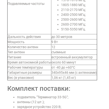
1570-1616 МГц;
Подавляемые частоты
1805-1880 МГц;
2110-2170 МГц;
2400-2500 МГц;
2500-2600 МГц;
2600-2700 МГц;
5150-5350 МГц.
Дальность действия
до 30 метров
Мощность
9 Вт
Количество антенн
12
Тип антенн
съемные
Питание
встроенный аккумулятор
Время автономной работы
около 60 минут
Рабочие температуры
от -40 до +60°C
Габаритные размеры
340x95x46 мм (с антеннами)
Вес (в упаковке)
1,06 кг (1,45 кг)
Комплект поставки:
подавитель "Терминатор 33-5G";
антенны (12 шт.);
зарядное устройство 220 В;