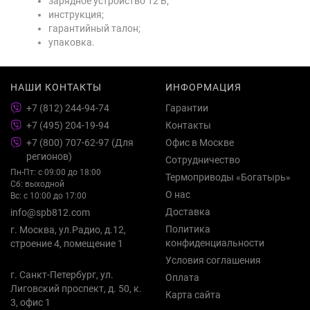
зарядное устройство 12 В;
инструкция;
гарантийный талон;
упаковка.
НАШИ КОНТАКТЫ
ИНФОРМАЦИЯ
+7 (812) 244-94-74
Гарантии
+7 (495) 204-19-94
Контакты
+7 (800) 707-62-97 (Для
Офис в Москве
регионов)
Сотрудничество
Пн-Пт: с 09:00 до 18:00
Термоприводы «Богатырь»
Сб: выходной
О нас
Вс: с 10:00 до 17:00
Доставка
info@spb812.com
Политика
г. Москва, ул.Радио, д.12,
конфиденциальности
строение 4, помещение 1
Условия соглашения
г. Санкт-Петербург, ул.
Оплата
Лиговский проспект, д. 50, к.
Карта сайта
3, офис 1