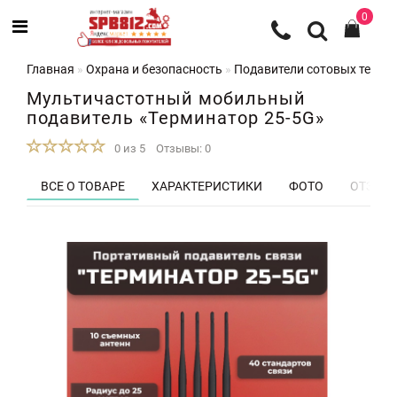
0
Главная
Охрана и безопасность
Подавители сотовых телеф
Мультичастотный мобильный
подавитель «Терминатор 25-5G»
0 из 5
Отзывы: 0
ВСЕ О ТОВАРЕ
ХАРАКТЕРИСТИКИ
ФОТО
ОТЗЫВЫ