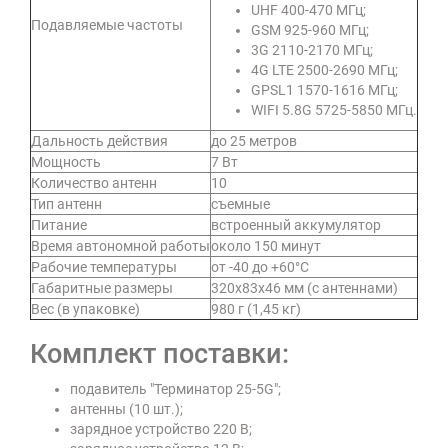
UHF 400-470 МГц;
Подавляемые частоты
GSM 925-960 МГц;
3G 2110-2170 МГц;
4G LTE 2500-2690 МГц;
GPSL1 1570-1616 МГц;
WIFI 5.8G 5725-5850 МГц
.
Дальность действия
до 25 метров
Мощность
7 Вт
Количество антенн
10
Тип антенн
съемные
Питание
встроенный аккумулятор
Время автономной работы
около 150 минут
Рабочие температуры
от -40 до +60°C
Габаритные размеры
320x83x46 мм (с антеннами)
Вес (в упаковке)
980 г (1,45 кг)
Комплект поставки:
подавитель "Терминатор 25-5G";
антенны (10 шт.);
зарядное устройство 220 В;