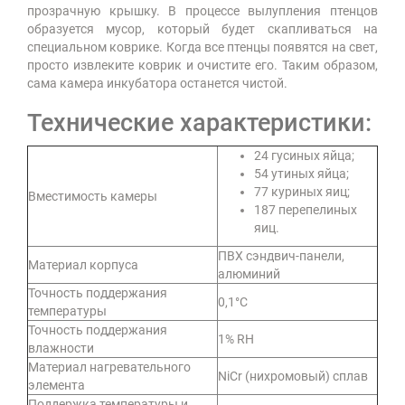
прозрачную крышку. В процессе вылупления птенцов
образуется мусор, который будет скапливаться на
специальном коврике. Когда все птенцы появятся на свет,
просто извлеките коврик и очистите его. Таким образом,
сама камера инкубатора останется чистой.
Технические характеристики:
24 гусиных яйца;
54 утиных яйца;
77 куриных яиц;
Вместимость камеры
187 перепелиных
яиц.
ПВХ сэндвич-панели,
Материал корпуса
алюминий
Точность поддержания
0,1°С
температуры
Точность поддержания
1% RH
влажности
Материал нагревательного
NiCr (нихромовый) сплав
элемента
Поддержка температуры и