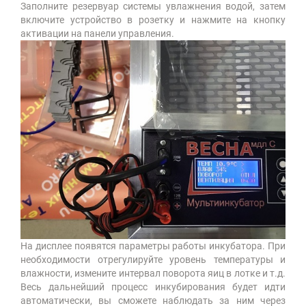
Заполните резервуар системы увлажнения водой, затем
включите устройство в розетку и нажмите на кнопку
активации на панели управления.
На дисплее появятся параметры работы инкубатора. При
необходимости отрегулируйте уровень температуры и
влажности, измените интервал поворота яиц в лотке и т.д.
Весь дальнейший процесс инкубирования будет идти
автоматически, вы сможете наблюдать за ним через