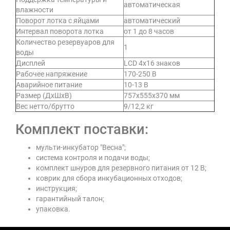
автоматическая
влажности
Поворот лотка с яйцами
автоматический
Интервал поворота лотка
от 1 до 8 часов
Количество резервуаров для
1
воды
Дисплей
LCD 4х16 знаков
Рабочее напряжение
170-250 В
Аварийное питание
10-13 В
Размер (ДхШхВ)
757х555х370 мм
Вес нетто/брутто
9/12,2 кг
Комплект поставки:
мульти-инкубатор "Весна";
система контроля и подачи воды;
комплект шнуров для резервного питания от 12 В;
коврик для сбора инкубационных отходов;
инструкция;
гарантийный талон;
упаковка.