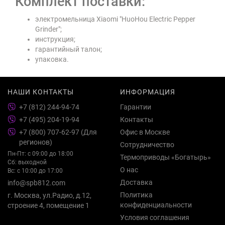
Комплект поставки:
электромельница Xiaomi "HuoHou Electric Pepper
Grinder";
инструкция;
гарантийный талон;
упаковка.
НАШИ КОНТАКТЫ
ИНФОРМАЦИЯ
+7 (812) 244-94-74
Гарантии
+7 (495) 204-19-94
Контакты
+7 (800) 707-62-97 (Для
Офис в Москве
регионов)
Сотрудничество
Пн-Пт: с 09:00 до 18:00
Термоприводы «Богатырь»
Сб: выходной
О нас
Вс: с 10:00 до 17:00
Доставка
info@spb812.com
Политика
г. Москва, ул.Радио, д.12,
конфиденциальности
строение 4, помещение 1
Условия соглашения