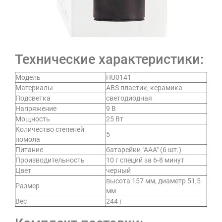
Технические характеристики:
Модель
HU0141
Материалы
ABS пластик, керамика
Подсветка
светодиодная
Напряжение
9 В
Мощность
25 Вт
Количество степеней
5
помола
Питание
батарейки "ААА" (6 шт.)
Производительность
10 г специй за 6-8 минут
Цвет
черный
высота 157 мм, диаметр 51,5
Размер
мм
Вес
244 г