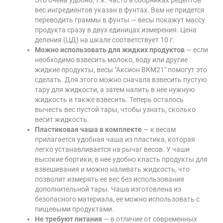
Это очень удобно, т.к. часто в сборниках рецептов
вес ингредиентов указан в фунтах. Вам не придется
переводить граммы в фунты — весы покажут массу
продукта сразу в двух единицах измерения. Цена
деления (ЦД) на шкале соответствует 10 г.
Можно использовать для жидких продуктов
— если
необходимо взвесить молоко, воду или другие
жидкие продукты, весы "Аксион ВКМ21" помогут это
сделать. Для этого можно сначала взвесить пустую
тару для жидкости, а затем налить в нее нужную
жидкость и также взвесить. Теперь осталось
вычесть вес пустой тары, чтобы узнать, сколько
весит жидкость.
Пластиковая чаша в комплекте
— к весам
прилагается удобная чаша из пластика, которая
легко устанавливается на рычаг весов. У чаши
высокие бортики, в нее удобно класть продукты для
взвешивания и можно наливать жидкость, что
позволит измерять ее вес без использования
дополнительной тары. Чаша изготовлена из
безопасного материала, ее можно использовать с
пищевыми продуктами.
Не требуют питания
— в отличие от современных