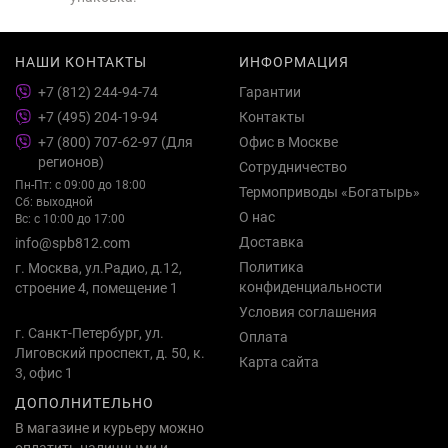
НАШИ КОНТАКТЫ
ИНФОРМАЦИЯ
+7 (812) 244-94-74
Гарантии
+7 (495) 204-19-94
Контакты
+7 (800) 707-62-97 (Для
Офис в Москве
регионов)
Сотрудничество
Пн-Пт: с 09:00 до 18:00
Термоприводы «Богатырь»
Сб: выходной
О нас
Вс: с 10:00 до 17:00
Доставка
info@spb812.com
Политика
г. Москва, ул.Радио, д.12,
конфиденциальности
строение 4, помещение 1
Условия соглашения
г. Санкт-Петербург, ул.
Оплата
Лиговский проспект, д. 50, к.
Карта сайта
3, офис 1
ДОПОЛНИТЕЛЬНО
В магазине и курьеру можно
оплатить наличными и