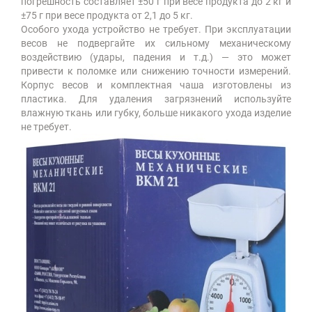
погрешность составляет ±50 г при весе продукта до 2 кг и
±75 г при весе продукта от 2,1 до 5 кг.
Особого ухода устройство не требует. При эксплуатации
весов не подвергайте их сильному механическому
воздействию (удары, падения и т.д.) — это может
привести к поломке или снижению точности измерений.
Корпус весов и комплектная чаша изготовлены из
пластика. Для удаления загрязнений используйте
влажную ткань или губку, больше никакого ухода изделие
не требует.