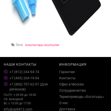
Теги:
Алкотестеры AlcoHunter
НАШИ КОНТАКТЫ
ИНФОРМАЦИЯ
+7 (812) 244-94-74
Гарантии
+7 (495) 204-19-94
Контакты
+7 (800) 707-62-97 (Для
Офис в Москве
регионов)
Сотрудничество
Пн-Пт: с 09:00 до 18:00
Термоприводы «Богатырь»
Сб: выходной
О нас
Вс: с 10:00 до 17:00
Доставка
info@spb812.com