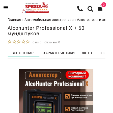
0
Главная
Автомобильная электроника
Алкотестеры и алко
Alcohunter Professional Х + 60
мундштуков
0 из 5
Отзывы: 0
ВСЕ О ТОВАРЕ
ХАРАКТЕРИСТИКИ
ФОТО
ОТЗЫВЫ