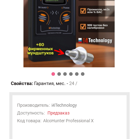
Свойства:
Гарантия, мес. -
24 /
Производитель:
i4Technology
Доступность:
Предзаказ
Код товара:
AlcoHunter Professional X