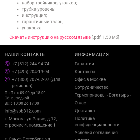
набор тройников, уголков;
трубка-уровень;
инструкция;
гарантийный талон;
упаковка.
Скачать инструкцию на русском языке
[.pdf, 1,58 Мб]
НАШИ КОНТАКТЫ
ИНФОРМАЦИЯ
+7 (812) 244-94-74
Гарантии
+7 (495) 204-19-94
Контакты
+7 (800) 707-62-97 (Для
Офис в Москве
регионов)
Сотрудничество
Пн-Пт: с 09:00 до 18:00
Термоприводы «Богатырь»
Сб: выходной
О нас
Вс: с 10:00 до 17:00
Доставка
info@spb812.com
Политика
г. Москва, ул.Радио, д.12,
конфиденциальности
строение 4, помещение 1
Условия соглашения
г. Санкт-Петербург, ул.