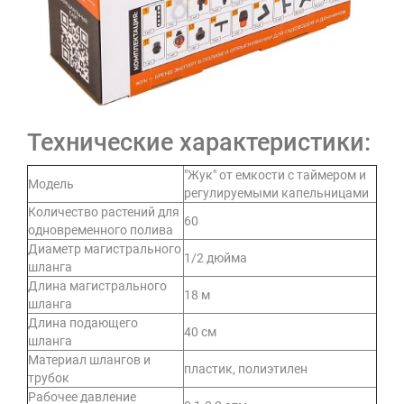
Технические характеристики:
"Жук" от емкости с таймером и
Модель
регулируемыми капельницами
Количество растений для
60
одновременного полива
Диаметр магистрального
1/2 дюйма
шланга
Длина магистрального
18 м
шланга
Длина подающего
40 см
шланга
Материал шлангов и
пластик, полиэтилен
трубок
Рабочее давление