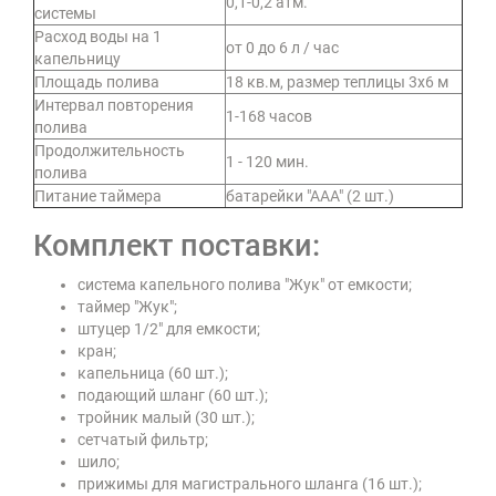
0,1-0,2 атм.
системы
Расход воды на 1
от 0 до 6 л / час
капельницу
Площадь полива
18 кв.м, размер теплицы 3х6 м
Интервал повторения
1-168 часов
полива
Продолжительность
1 - 120 мин.
полива
Питание таймера
батарейки "ААА" (2 шт.)
Комплект поставки:
система капельного полива "Жук" от емкости;
таймер "Жук";
штуцер 1/2" для емкости;
кран;
капельница (60 шт.);
подающий шланг (60 шт.);
тройник малый (30 шт.);
сетчатый фильтр;
шило;
прижимы для магистрального шланга (16 шт.);