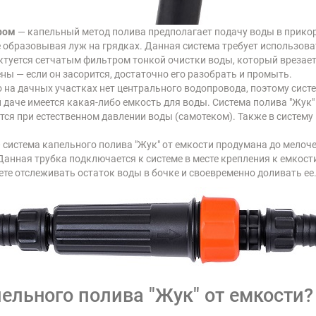
ром
— капельный метод полива предполагает подачу воды в прико
не образовывая луж на грядках. Данная система требует использов
ектуется сетчатым фильтром тонкой очистки воды, который вреза
ны — если он засорится, достаточно его разобрать и промыть.
 на дачных участках нет центрального водопровода, поэтому сист
й даче имеется какая-либо емкость для воды. Система полива "Жук
ся при естественном давлении воды (самотеком). Также в систему
 система капельного полива "Жук" от емкости продумана до мелоче
Данная трубка подключается к системе в месте крепления к емкос
ете отслеживать остаток воды в бочке и своевременно доливать ее
пельного полива "Жук" от емкости?