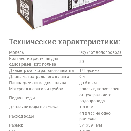
Технические характеристики:
Модель
"Жук" от водопровода
Количество растений для
30
одновременного полива
Диаметр магистрального шланга
1/2 дюйма
Длина магистрального шланга
9 м
Площадь участка для полива
до 6 кв.м.
Материал шлангов и трубок
пластик, полиэтилен
от центрального
Подача воды
водопровода
Давление воды в системе
1-4 атм.
4л в час на одно
Расход воды
растение
Размер
371х391 мм