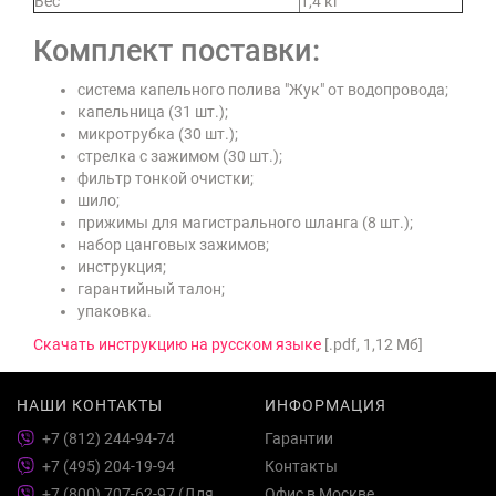
Вес
1,4 кг
Комплект поставки:
система капельного полива "Жук" от водопровода;
капельница (31 шт.);
микротрубка (30 шт.);
стрелка с зажимом (30 шт.);
фильтр тонкой очистки;
шило;
прижимы для магистрального шланга (8 шт.);
набор цанговых зажимов;
инструкция;
гарантийный талон;
упаковка.
Скачать инструкцию на русском языке
[.pdf, 1,12 Мб]
НАШИ КОНТАКТЫ
ИНФОРМАЦИЯ
+7 (812) 244-94-74
Гарантии
+7 (495) 204-19-94
Контакты
+7 (800) 707-62-97 (Для
Офис в Москве