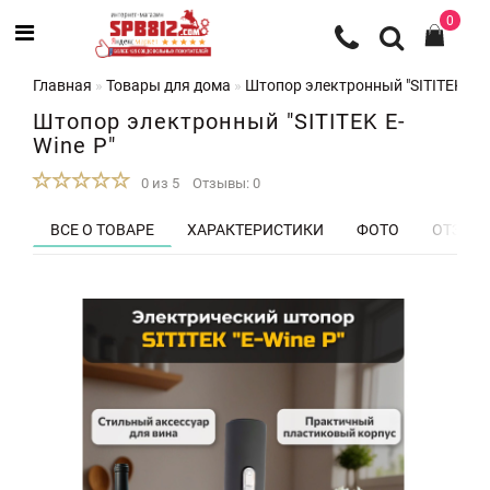
0
Главная
Товары для дома
Штопор электронный "SITITEK E-W
Штопор электронный "SITITEK E-
Wine P"
0 из 5
Отзывы: 0
ВСЕ О ТОВАРЕ
ХАРАКТЕРИСТИКИ
ФОТО
ОТЗЫВЫ