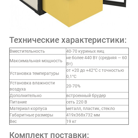
Технические характеристики:
Вместительность
40-70 куриных яиц
не более 440 Вт (средняя — 60
Максимальная мощность
Вт)
от +20 до +42°C с точностью
Установка температуры
0,1°C
Установка влажности
20-70%
воздуха
Дополнительно
встроенный брудер
Питание
сеть 220 В
Материал корпуса
металл, пластик, стекло
Габаритные размеры
419х368х732 мм
Вес
19 кг
Комплект поставки: