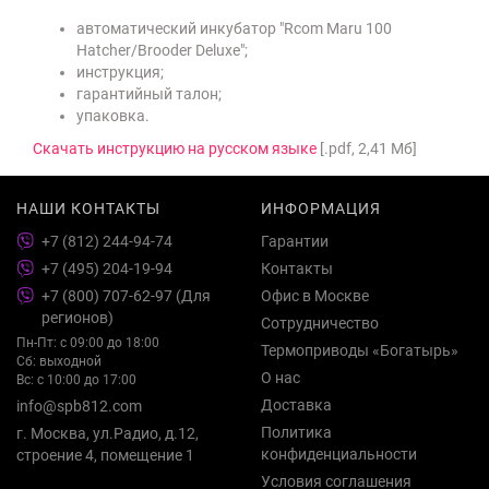
автоматический инкубатор "Rcom Maru 100
Hatcher/Brooder Deluxe";
инструкция;
гарантийный талон;
упаковка.
Скачать инструкцию на русском языке
[.pdf, 2,41 Мб]
НАШИ КОНТАКТЫ
ИНФОРМАЦИЯ
+7 (812) 244-94-74
Гарантии
+7 (495) 204-19-94
Контакты
+7 (800) 707-62-97 (Для
Офис в Москве
регионов)
Сотрудничество
Пн-Пт: с 09:00 до 18:00
Термоприводы «Богатырь»
Сб: выходной
О нас
Вс: с 10:00 до 17:00
Доставка
info@spb812.com
Политика
г. Москва, ул.Радио, д.12,
конфиденциальности
строение 4, помещение 1
Условия соглашения