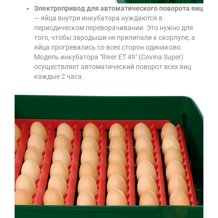
Электропривод для автоматического поворота яиц
— яйца внутри инкубатора нуждаются в
периодическом переворачивании. Это нужно для
того, чтобы зародыши не прилипали к скорлупе, а
яйца прогревались со всех сторон одинаково.
Модель инкубатора
"River ET 49" (Covina Super)
осуществляет автоматический поворот всех яиц
каждые 2 часа.