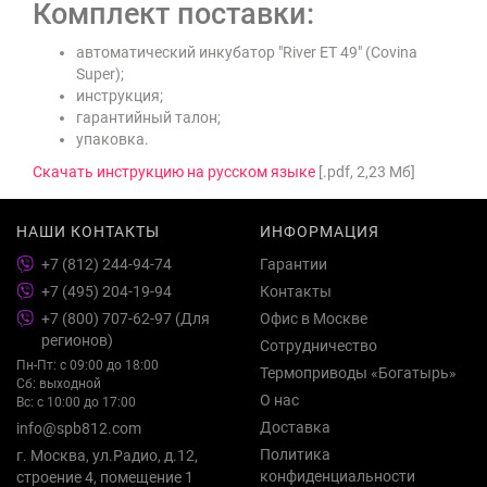
Комплект поставки:
автоматический инкубатор "River ET 49" (Covina
Super);
инструкция;
гарантийный талон;
упаковка.
Скачать инструкцию на русском языке
[.pdf, 2,23 Мб]
НАШИ КОНТАКТЫ
ИНФОРМАЦИЯ
+7 (812) 244-94-74
Гарантии
+7 (495) 204-19-94
Контакты
+7 (800) 707-62-97 (Для
Офис в Москве
регионов)
Сотрудничество
Пн-Пт: с 09:00 до 18:00
Термоприводы «Богатырь»
Сб: выходной
О нас
Вс: с 10:00 до 17:00
Доставка
info@spb812.com
Политика
г. Москва, ул.Радио, д.12,
конфиденциальности
строение 4, помещение 1