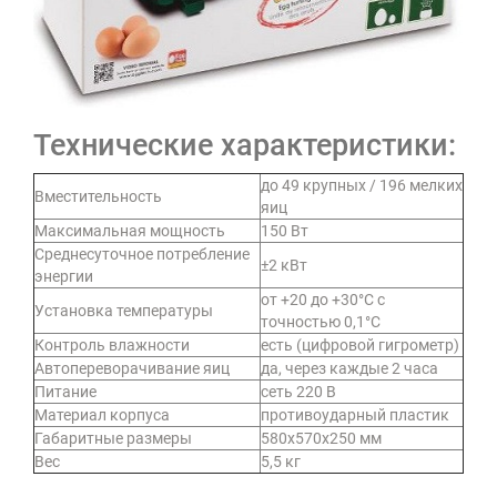
Технические характеристики:
до 49 крупных / 196 мелких
Вместительность
яиц
Максимальная мощность
150 Вт
Среднесуточное потребление
±2 кВт
энергии
от +20 до +30°C с
Установка температуры
точностью 0,1°C
Контроль влажности
есть (цифровой гигрометр)
Автопереворачивание яиц
да, через каждые 2 часа
Питание
сеть 220 В
Материал корпуса
противоударный пластик
Габаритные размеры
580x570x250 мм
Вес
5,5 кг