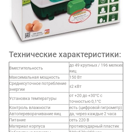
Технические характеристики:
до 49 крупных / 196 мелких
Вместительность
яиц
Максимальная мощность
150 Вт
Среднесуточное потребление
±2 кВт
энергии
от +20 до +30°C с
Установка температуры
точностью 0,1°C
Контроль влажности
есть (цифровой гигрометр)
Автопереворачивание яиц
да, через каждые 2 часа
Питание
сеть 220 В
Материал корпуса
противоударный пластик