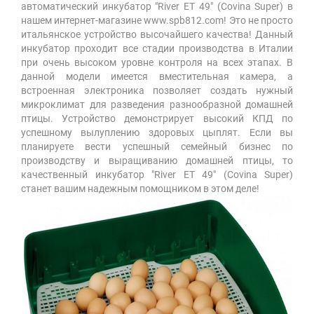
автоматический инкубатор "River ET 49" (Covina Super) в
нашем интернет-магазине www.spb812.com! Это не просто
итальянское устройство высочайшего качества! Данный
инкубатор проходит все стадии производства в Италии
при очень высоком уровне контроля на всех этапах. В
данной модели имеется вместительная камера, а
встроенная электроника позволяет создать нужный
микроклимат для разведения разнообразной домашней
птицы. Устройство демонстрирует высокий КПД по
успешному вылуплению здоровых цыплят. Если вы
планируете вести успешный семейный бизнес по
производству и выращиванию домашней птицы, то
качественный инкубатор "River ET 49" (Covina Super)
станет вашим надежным помощником в этом деле!