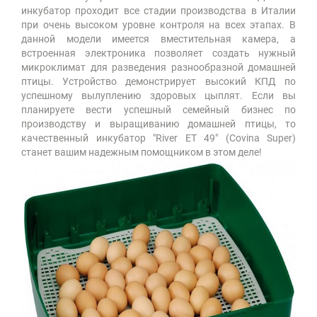
инкубатор проходит все стадии производства в Италии
при очень высоком уровне контроля на всех этапах. В
данной модели имеется вместительная камера, а
встроенная электроника позволяет создать нужный
микроклимат для разведения разнообразной домашней
птицы. Устройство демонстрирует высокий КПД по
успешному вылуплению здоровых цыплят. Если вы
планируете вести успешный семейный бизнес по
производству и выращиванию домашней птицы, то
качественный инкубатор "River ET 49" (Covina Super)
станет вашим надежным помощником в этом деле!