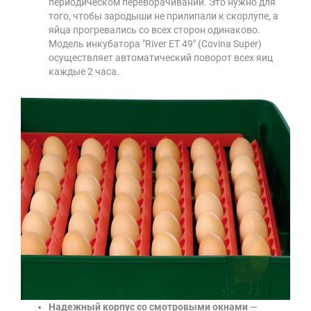
периодическом переворачивании. Это нужно для
того, чтобы зародыши не прилипали к скорлупе, а
яйца прогревались со всех сторон одинаково.
Модель инкубатора
"River ET 49" (Covina Super)
осуществляет автоматический поворот всех яиц
каждые 2 часа.
Надежный корпус со смотровыми окнами
—