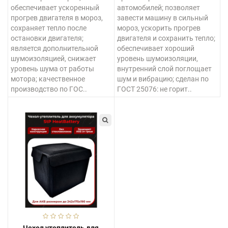
обеспечивает ускоренный
автомобилей; позволяет
прогрев двигателя в мороз,
завести машину в сильный
сохраняет тепло после
мороз, ускорить прогрев
остановки двигателя;
двигателя и сохранить тепло;
является дополнительной
обеспечивает хороший
шумоизоляцией, снижает
уровень шумоизоляции,
уровень шума от работы
внутренний слой поглощает
мотора; качественное
шум и вибрацию; сделан по
производство по ГОС..
ГОСТ 25076: не горит..