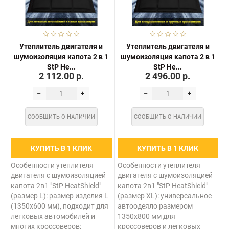
Утеплитель двигателя и
Утеплитель двигателя и
шумоизоляция капота 2 в 1
шумоизоляция капота 2 в 1
StP He...
StP He...
2 112.00 р.
2 496.00 р.
СООБЩИТЬ О НАЛИЧИИ
СООБЩИТЬ О НАЛИЧИИ
КУПИТЬ В 1 КЛИК
КУПИТЬ В 1 КЛИК
Особенности утеплителя
Особенности утеплителя
двигателя с шумоизоляцией
двигателя с шумоизоляцией
капота 2в1 "StP HeatShield"
капота 2в1 "StP HeatShield"
(размер L): размер изделия L
(размер ХL): универсальное
(1350х600 мм), подходит для
автоодеяло размером
легковых автомобилей и
1350х800 мм для
многих кроссоверов;
кроссоверов и легковых