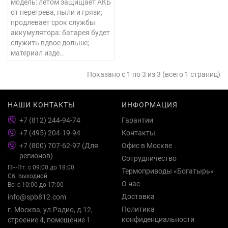
модель: летом защищает АКБ
от перегрева, пыли и грязи;
продлевает срок службы
аккумулятора: батарея будет
служить вдвое дольше;
материал изде..
Показано с 1 по 3 из 3 (всего 1 страниц)
НАШИ КОНТАКТЫ
ИНФОРМАЦИЯ
+7 (812) 244-94-74
Гарантии
+7 (495) 204-19-94
Контакты
+7 (800) 707-62-97 (Для
Офис в Москве
регионов)
Сотрудничество
Пн-Пт: с 09:00 до 18:00
Термоприводы «Богатырь»
Сб: выходной
О нас
Вс: с 10:00 до 17:00
Доставка
info@spb812.com
Политика
г. Москва, ул.Радио, д.12,
конфиденциальности
строение 4, помещение 1