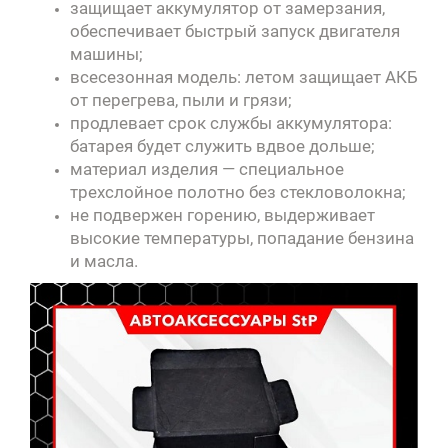
защищает аккумулятор от замерзания,
обеспечивает быстрый запуск двигателя
машины;
всесезонная модель: летом защищает АКБ
от перегрева, пыли и грязи;
продлевает срок службы аккумулятора:
батарея будет служить вдвое дольше;
материал изделия — специальное
трехслойное полотно без стекловолокна;
не подвержен горению, выдерживает
высокие температуры, попадание бензина
и масла.