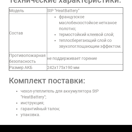
Модель
StP "HeatBattery"
французское
маслобензостойкое нетканое
полотно;
Состав
термостойкий клеевой слой;
теплосберегающий слой со
звукопоглощающим эффектом.
Противопожарная
не поддерживает горение
безопасность
Размер АКБ
242х175х190 мм
Комплект поставки:
чехол-утеплитель для аккумулятора StP
"HeatBattery";
инструкция;
гарантийный талон;
упаковка.