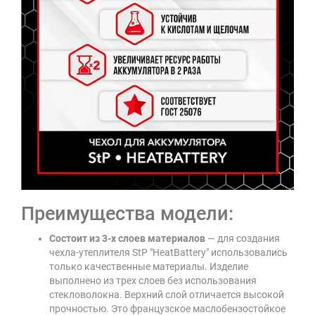
Преимущества модели:
Состоит из 3-х слоев материалов
— для создания
чехла-утеплителя StP "HeatBattery" использовались
только качественные материалы. Изделие
выполнено из трех слоев без использования
стекловолокна. Верхний слой отличается высокой
прочностью. Это французское маслобензостойкое