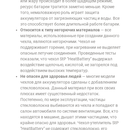
или жару происходит в более щадящем режиме,
ресурс батареи тратится заметно меньше. Кроме
того, немаловажную роль играет защита
аккумулятора от загрязняющих частиц и воды. Все
это способствует более длительной работе батареи.
Относится к типу негорючих материалов
— все
материалы, использованные при создании данного
чехла, являются негорючими. Чехол не
поддерживает горение, при нагревании не выделяет
опасные летучие соединения. Проведенные тесты
показали, что чехол StP "HeatBattery" выдержал
воздействие щелочью, кислотой, не загорелся под
воздействием высоких температур.
Не опасен для здоровья людей
— многие модели
чехлов для аккумулятора сделаны с добавлением
стекловолокна. Данный материал при всех своих
плюсах имеет существенный недостаток.
Постепенно, по мере эксплуатации, частицы
стекловолокна выбиваются из чехла и попадают в
салон автомобиля по системе вентиляции. Все, кто
находятся в машине, дышат этими частицами, что
крайне опасно для здоровья. Чехол-утеплитель StP
"HeatBattery" не содержит стекловолокно, его