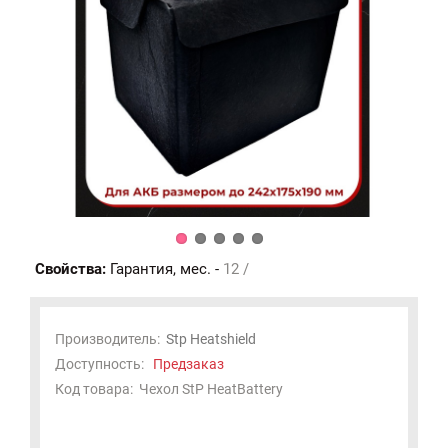
Свойства:
Гарантия, мес. -
12 /
Производитель:
Stp Heatshield
Доступность:
Предзаказ
Код товара:
Чехол StP HeatBattery