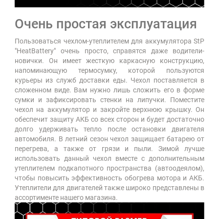
Очень простая эксплуатация
Пользоваться чехлом-утеплителем для аккумулятора StP
"HeatBattery" очень просто, справятся даже водители-
новички. Он имеет жесткую каркасную конструкцию,
напоминающую термосумку, которой пользуются
курьеры из служб доставки еды. Чехол поставляется в
сложенном виде. Вам нужно лишь сложить его в форме
сумки и зафиксировать стенки на липучки. Поместите
чехол на аккумулятор и закройте верхнюю крышку. Он
обеспечит защиту АКБ со всех сторон и будет достаточно
долго удерживать тепло после остановки двигателя
автомобиля. В летний сезон чехол защищает батарею от
перегрева, а также от грязи и пыли. Зимой лучше
использовать данный чехол вместе с дополнительным
утеплителем подкапотного пространства (автоодеялом),
чтобы повысить эффективность обогрева мотора и АКБ.
Утеплители для двигателей также широко представлены в
ассортименте нашего магазина.