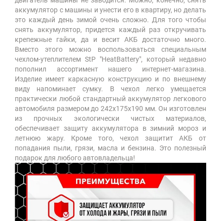
двигатель машины не заводится. Можно, конечно, снять
аккумулятор с машины и унести его в квартиру, но делать
это каждый день зимой очень сложно. Для того чтобы
снять аккумулятор, придется каждый раз откручивать
крепежные гайки, да и весит АКБ достаточно много.
Вместо этого можно воспользоваться специальным
чехлом-утеплителем StP "HeatBattery", который недавно
пополнил ассортимент нашего интернет-магазина.
Изделие имеет каркасную конструкцию и по внешнему
виду напоминает сумку. В чехол легко умещается
практически любой стандартный аккумулятор легкового
автомобиля размером до 242х175х190 мм. Он изготовлен
из прочных экологически чистых материалов,
обеспечивает защиту аккумулятора в зимний мороз и
летнюю жару. Кроме того, чехол защитит АКБ от
попадания пыли, грязи, масла и бензина. Это полезный
подарок для любого автовладельца!