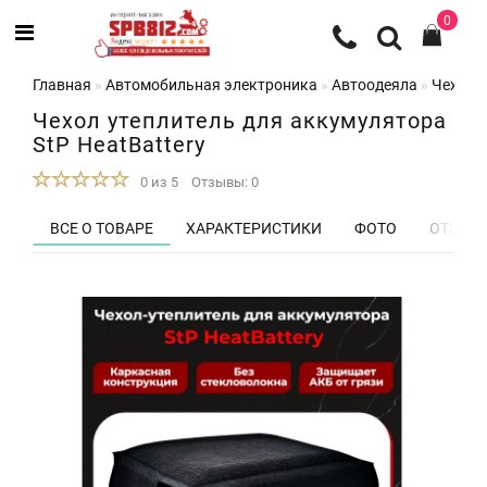
0
Главная
Автомобильная электроника
Автоодеяла
Чехол у
Чехол утеплитель для аккумулятора
StP HeatBattery
0 из 5
Отзывы: 0
ВСЕ О ТОВАРЕ
ХАРАКТЕРИСТИКИ
ФОТО
ОТЗЫВЫ