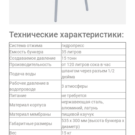
Технические характеристики:
Система отжима
гидропресс
Емкость бункера
35 литров
Создаваемое давление
15 тонн
Производительность
от 120 литров сока в час
шлангом через разъем 1/2
Подача воды
дюйма
Рабочее давление в
3 атмосферы
водопроводе
Питание
не требуется
нержавеющая сталь,
Материал корпуса
алюминий, латунь
Материал мембраны
пищевой каучук
535 х 300 мм (высота бункера х
Габаритные размеры
диаметр)
Вес
15 кг