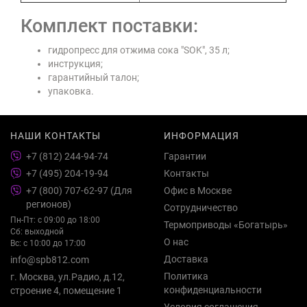
Комплект поставки:
гидропресс для отжима сока "SOK", 35 л;
инструкция;
гарантийный талон;
упаковка.
НАШИ КОНТАКТЫ
ИНФОРМАЦИЯ
+7 (812) 244-94-74
Гарантии
+7 (495) 204-19-94
Контакты
+7 (800) 707-62-97 (Для
Офис в Москве
регионов)
Сотрудничество
Пн-Пт: с 09:00 до 18:00
Термоприводы «Богатырь»
Сб: выходной
О нас
Вс: с 10:00 до 17:00
Доставка
info@spb812.com
Политика
г. Москва, ул.Радио, д.12,
конфиденциальности
строение 4, помещение 1
Условия соглашения