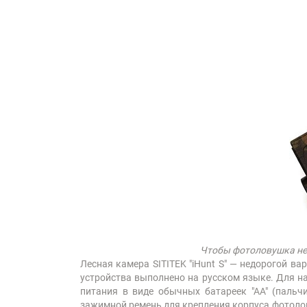
Чтобы фотоловушка не 
Лесная камера SITITEK "iHunt S" — недорогой в
устройства выполнено на русском языке. Для на
питания в виде обычных батареек "АА" (пальч
зажимной ремень для крепления корпуса фотолов