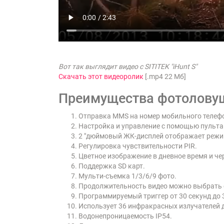
Вот так выглядит видео с SITITEK "iHunt S"
Скачать этот видеоролик
[.mp4 22 Mб]
Преимущества фотоловушк
Отправка MMS на номер мобильного телефо
Настройка и управление с помощью пульта
2 "дюймовый ЖК-дисплей отображает режим
Регулировка чувствительности PIR.
Цветное изображение в дневное время и че
Поддержка SD карт.
Мульти-съемка 1/3/6/9 фото.
Продолжительность видео можно выбрать от
Программируемый триггер от 30 секунд до 
Использует 36 инфракрасных излучателей 
Водонепроницаемость IP54.