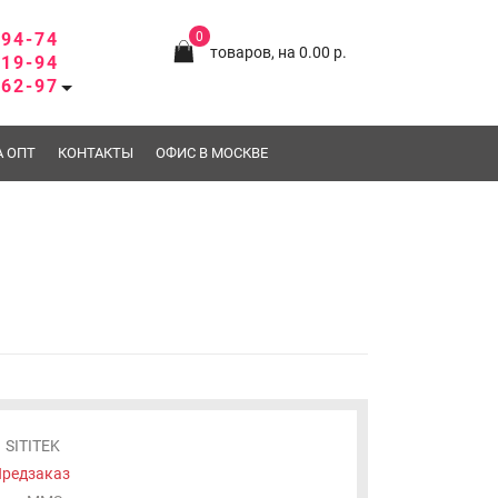
-94-74
0
товаров, на 0.00 р.
-19-94
-62-97
А ОПТ
КОНТАКТЫ
ОФИС В МОСКВЕ
SITITEK
редзаказ