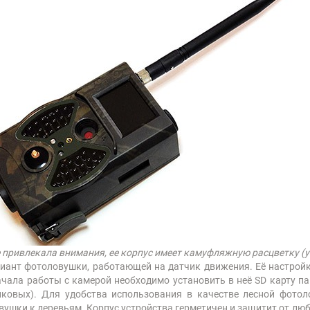
привлекала внимания, ее корпус имеет камуфляжную расцветку (
ариант фотоловушки, работающей на датчик движения. Её настройк
чала работы с камерой необходимо установить в неё SD карту па
иковых). Для удобства использования в качестве лесной фото
ушки к деревьям. Корпус устройства герметичен и защитит от л