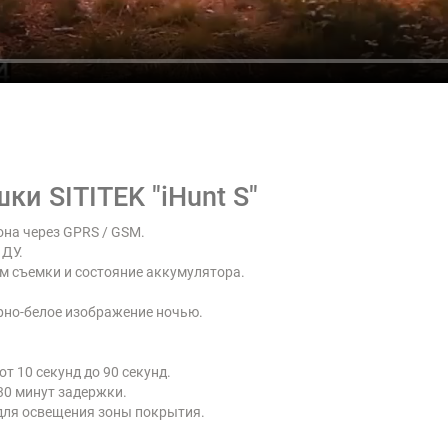
и SITITEK "iHunt S"
на через GPRS / GSM.
 ДУ.
 съемки и состояние аккумулятора.
рно-белое изображение ночью.
 10 секунд до 90 секунд.
30 минут задержки.
для освещения зоны покрытия.