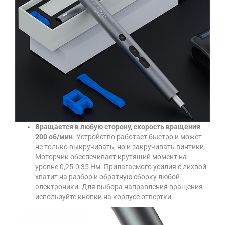
Вращается в любую сторону, скорость вращения
200 об/мин
. Устройство работает быстро и может
не только выкручивать, но и закручивать винтики.
Моторчик обеспечивает крутящий момент на
уровне 0,25-0,35 Нм. Прилагаемого усилия с лихвой
хватит на разбор и обратную сборку любой
электроники. Для выбора направления вращения
используйте кнопки на корпусе отвертки.