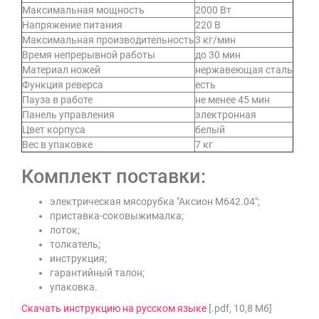
Максимальная мощность
2000 Вт
Напряжение питания
220 В
Максимальная производительность
3 кг/мин
Время непрерывной работы
до 30 мин
Материал ножей
нержавеющая сталь
Функция реверса
есть
Пауза в работе
не менее 45 мин
Панель управления
электронная
Цвет корпуса
белый
Вес в упаковке
7 кг
Комплект поставки:
электрическая мясорубка "Аксион М642.04";
приставка-соковыжималка;
лоток;
толкатель;
инструкция;
гарантийный талон;
упаковка.
Скачать инструкцию на русском языке
[.pdf, 10,8 Мб]