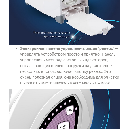
Электронная панель управления, опция "реверс"
—
управлять устройством просто и приятно. Панель
управления имеет ряд световых индикаторов,
показывающих степень нагрузки на двигатель и
несколько кнопок, включая кнопку реверс. Это
очень полезная опция, она необходима для очистки
шнека от намотавшихся на него мясных жилок.