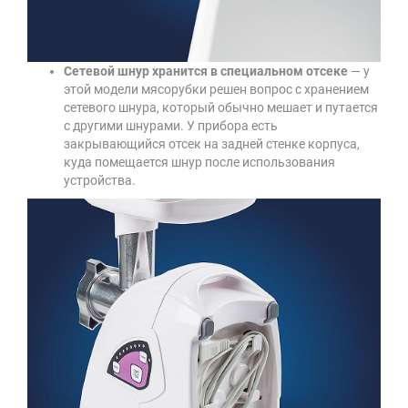
Сетевой шнур хранится в специальном отсеке
— у
этой модели мясорубки решен вопрос с хранением
сетевого шнура, который обычно мешает и путается
с другими шнурами. У прибора есть
закрывающийся отсек на задней стенке корпуса,
куда помещается шнур после использования
устройства.