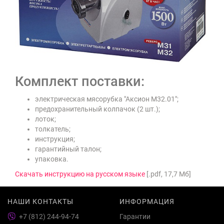
Комплект поставки:
электрическая мясорубка "Аксион М32.01";
предохранительный колпачок (2 шт.);
лоток;
толкатель;
инструкция;
гарантийный талон;
упаковка.
Скачать инструкцию на русском языке
[.pdf, 17,7 Мб]
НАШИ КОНТАКТЫ
ИНФОРМАЦИЯ
+7 (812) 244-94-74
Гарантии