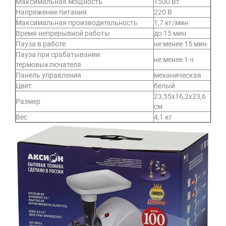
Максимальная мощность
1500 Вт
Напряжение питания
220 В
Максимальная производительность
1,7 кг/мин
Время непрерывной работы
до 15 мин
Пауза в работе
не менее 15 мин
Пауза при срабатывании
не менее 1 ч
термовыключателя
Панель управления
механическая
Цвет
белый
23,55х16,2х23,6
Размер
см
Вес
4,1 кг