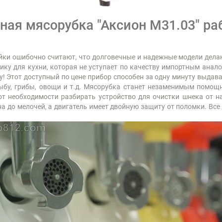
ая мясорубка "Аксион М31.03" ра
ки ошибочно считают, что долговечные и надежные модели делаю
ику для кухни, которая не уступает по качеству импортным анал
! Этот доступный по цене прибор способен за одну минуту выдават
ыбу, грибы, овощи и т.д. Мясорубка станет незаменимым помощ
 от необходимости разбирать устройство для очистки шнека от н
а до мелочей, а двигатель имеет двойную защиту от поломки. Все