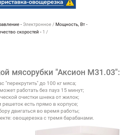
равление -
Электронное /
Мощность, Вт -
чество скоростей -
1 /
ой мясорубки "Аксион М31.03":
с "перекрутить" до 100 кг мяса;
может работать без пауз 15 минут;
ической очистки шнека от жилок;
и решеток есть прямо в корпусе;
ору двигаться во время работы;
екте: овощерезка с тремя барабанами.