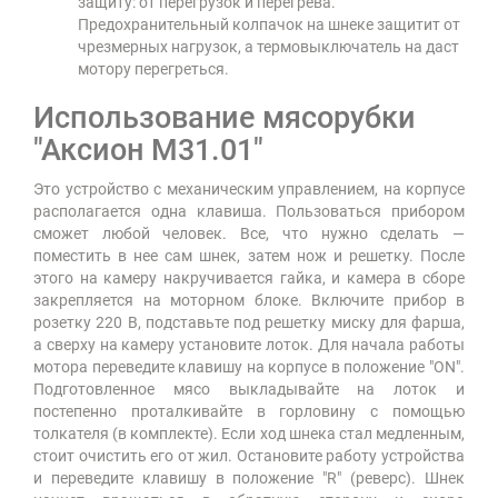
защиту: от перегрузок и перегрева.
Предохранительный колпачок на шнеке защитит от
чрезмерных нагрузок, а термовыключатель на даст
мотору перегреться.
Использование мясорубки
"Аксион М31.01"
Это устройство с механическим управлением, на корпусе
располагается одна клавиша. Пользоваться прибором
сможет любой человек. Все, что нужно сделать —
поместить в нее сам шнек, затем нож и решетку. После
этого на камеру накручивается гайка, и камера в сборе
закрепляется на моторном блоке. Включите прибор в
розетку 220 В, подставьте под решетку миску для фарша,
а сверху на камеру установите лоток. Для начала работы
мотора переведите клавишу на корпусе в положение "ON".
Подготовленное мясо выкладывайте на лоток и
постепенно проталкивайте в горловину с помощью
толкателя (в комплекте). Если ход шнека стал медленным,
стоит очистить его от жил. Остановите работу устройства
и переведите клавишу в положение "R" (реверс). Шнек