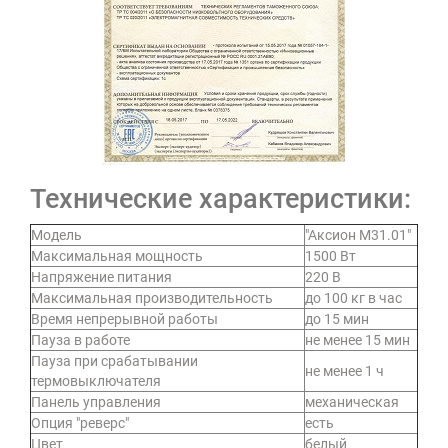
Технические характеристики:
Модель
"Аксион М31.01"
Максимальная мощность
1500 Вт
Напряжение питания
220 В
Максимальная производительность
до 100 кг в час
Время непрерывной работы
до 15 мин
Пауза в работе
не менее 15 мин
Пауза при срабатывании
не менее 1 ч
термовыключателя
Панель управления
механическая
Опция "реверс"
есть
Цвет
белый