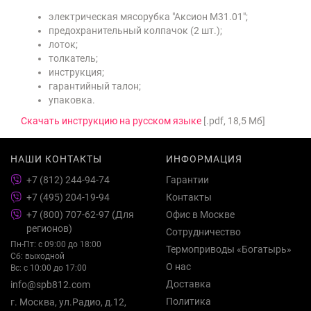
электрическая мясорубка "Аксион М31.01";
предохранительный колпачок (2 шт.);
лоток;
толкатель;
инструкция;
гарантийный талон;
упаковка.
Скачать инструкцию на русском языке
[.pdf, 18,5 Мб]
НАШИ КОНТАКТЫ
ИНФОРМАЦИЯ
+7 (812) 244-94-74
Гарантии
+7 (495) 204-19-94
Контакты
+7 (800) 707-62-97 (Для
Офис в Москве
регионов)
Сотрудничество
Пн-Пт: с 09:00 до 18:00
Термоприводы «Богатырь»
Сб: выходной
О нас
Вс: с 10:00 до 17:00
Доставка
info@spb812.com
Политика
г. Москва, ул.Радио, д.12,