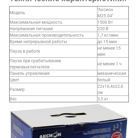
"Аксион
Модель
М25.04"
Максимальная мощность
1500 Вт
Напряжение питания
220 В
Максимальная производительность
1,7 кг/мин
Время непрерывной работы
до 15 мин
не менее 15
Пауза в работе
мин
Пауза при срабатывании
не менее 1 ч
термовыключателя
Панель управления
механическая
Цвет
белый
22х16,4х22,6
Размер
см
Вес
3,5 кг