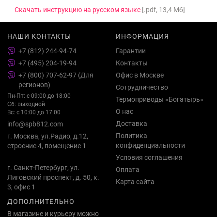
Скачать инструкцию на русском языке
[.pdf, 13,4 Мб]
НАШИ КОНТАКТЫ
ИНФОРМАЦИЯ
+7 (812) 244-94-74
Гарантии
+7 (495) 204-19-94
Контакты
+7 (800) 707-62-97 (Для
Офис в Москве
регионов)
Сотрудничество
Пн-Пт: с 09:00 до 18:00
Термоприводы «Богатырь»
Сб: выходной
О нас
Вс: с 10:00 до 17:00
Доставка
info@spb812.com
Политика
г. Москва, ул.Радио, д.12,
конфиденциальности
строение 4, помещение 1
Условия соглашения
г. Санкт-Петербург, ул.
Оплата
Лиговский проспект, д. 50, к.
Карта сайта
3, офис 1
ДОПОЛНИТЕЛЬНО
В магазине и курьеру можно