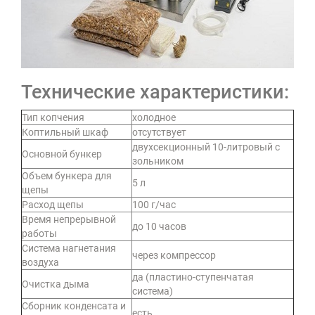
Технические характеристики:
Тип копчения
холодное
Коптильный шкаф
отсутствует
двухсекционный 10-литровый с
Основной бункер
зольником
Объем бункера для
5 л
щепы
Расход щепы
100 г/час
Время непрерывной
до 10 часов
работы
Система нагнетания
через компрессор
воздуха
да (пластино-ступенчатая
Очистка дыма
система)
Сборник конденсата и
есть