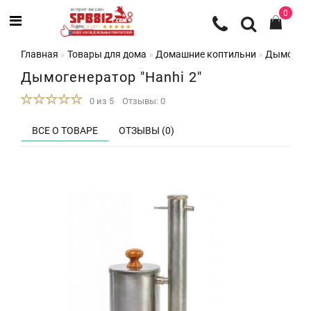
0
Главная
Товары для дома
Домашние коптильни
Дымогенер
Дымогенератор "Hanhi 2"
0 из 5
Отзывы: 0
ВСЕ О ТОВАРЕ
ОТЗЫВЫ (0)