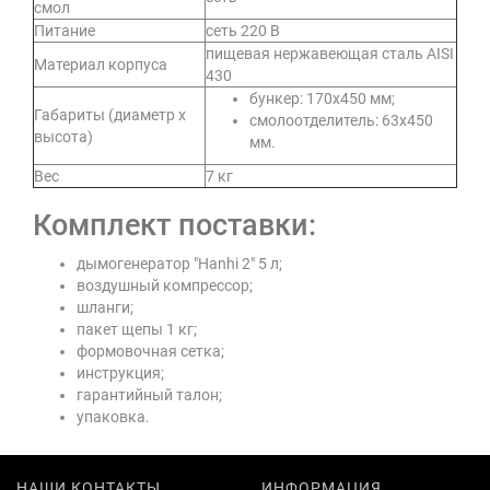
смол
Питание
сеть 220 В
пищевая нержавеющая сталь AISI
Материал корпуса
430
бункер: 170х450 мм;
Габариты (диаметр х
смолоотделитель: 63х450
высота)
мм.
Вес
7 кг
Комплект поставки:
дымогенератор "Hanhi 2" 5 л;
воздушный компрессор;
шланги;
пакет щепы 1 кг;
формовочная сетка;
инструкция;
гарантийный талон;
упаковка.
НАШИ КОНТАКТЫ
ИНФОРМАЦИЯ